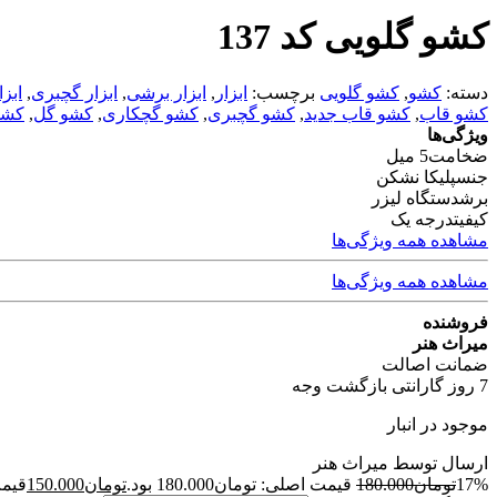
کشو گلویی کد 137
دسته:
کشو
,
کشو گلویی
برچسب:
ابزار
,
ابزار برشی
,
ابزار گچبری
,
ابز
کشو قاب
,
کشو قاب جدید
,
کشو گچبری
,
کشو گچکاری
,
کشو گل
,
کشو
ویژگی‌ها
ضخامت
5 میل
جنس
پلیکا نشکن
برش
دستگاه لیزر
کیفیت
درجه یک
مشاهده همه ویژگی‌ها
مشاهده همه ویژگی‌ها
فروشنده
میراث هنر
ضمانت اصالت
7 روز گارانتی بازگشت وجه
موجود در انبار
ارسال توسط میراث هنر
17%
تومان
180.000
قیمت اصلی: تومان180.000 بود.
تومان
150.000
قیمت 