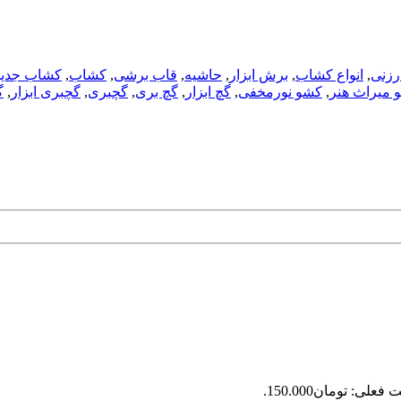
ارزنی
,
انواع کشاب
,
برش ابزار
,
حاشیه
,
قاب برشی
,
کشاب
,
کشاب جدید
 میراث هنر
,
کشو نورمخفی
,
گچ ابزار
,
گچ بری
,
گچبری
,
گچبری ابزار
,
گ
فعلی: تومان150.000.