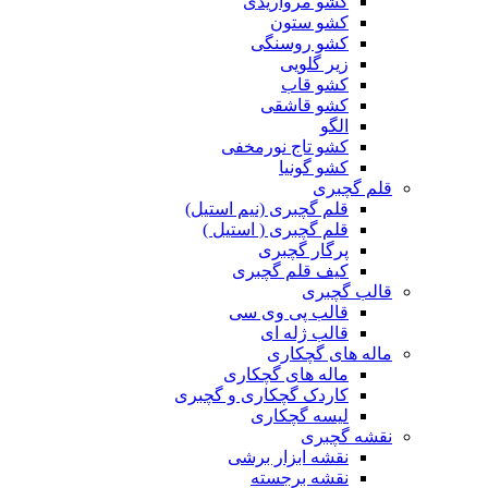
کشو مرواریدی
کشو ستون
کشو روسنگی
زیر گلویی
کشو قاب
کشو قاشقی
الگو
کشو تاج نورمخفی
کشو گونیا
قلم گچبری
قلم گچبری (نیم استیل)
قلم گچبری ( استیل )
پرگار گچبری
کیف قلم گچبری
قالب گچبری
قالب پی وی سی
قالب ژله ای
ماله های گچکاری
ماله های گچکاری
کاردک گچکاری و گچبری
لیسه گچکاری
نقشه گچبری
نقشه ابزار برشی
نقشه برجسته