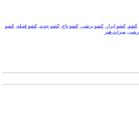
کشو
,
کشو ابزار
,
کشو برشی
,
کشو تاج
,
کشو جدید
,
کشو فتیله
,
کشو
برشی
,
میراث هنر