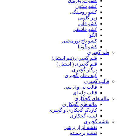
کشو مرواریدی
کشو ستون
کشو روسنگی
زیر گلویی
کشو قاب
کشو قاشقی
الگو
کشو تاج نورمخفی
کشو گونیا
قلم گچبری
قلم گچبری (نیم استیل)
قلم گچبری ( استیل )
پرگار گچبری
کیف قلم گچبری
قالب گچبری
قالب پی وی سی
قالب ژله ای
ماله های گچکاری
ماله های گچکاری
کاردک گچکاری و گچبری
لیسه گچکاری
نقشه گچبری
نقشه ابزار برشی
نقشه برجسته