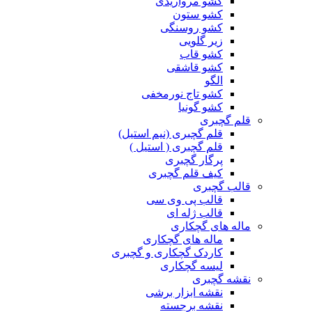
کشو مرواریدی
کشو ستون
کشو روسنگی
زیر گلویی
کشو قاب
کشو قاشقی
الگو
کشو تاج نورمخفی
کشو گونیا
قلم گچبری
قلم گچبری (نیم استیل)
قلم گچبری ( استیل )
پرگار گچبری
کیف قلم گچبری
قالب گچبری
قالب پی وی سی
قالب ژله ای
ماله های گچکاری
ماله های گچکاری
کاردک گچکاری و گچبری
لیسه گچکاری
نقشه گچبری
نقشه ابزار برشی
نقشه برجسته