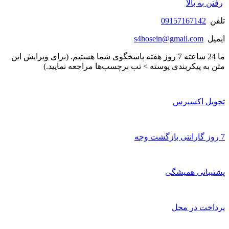
رفتن به بالا
تلفن
09157167142
ایمیل
s4hosein@gmail.com
ما 24 ساعته 7 روز هفته پاسخگوی شما هستیم. (برای ویرایش این
متن به پیکربندی پوسته > تب برچسب‌ها مراجعه نمایید.)
تحویل اکسپرس
7 روز گارانتی بازگشت وجه
پشتیبانی همیشگی
پرداخت در محل