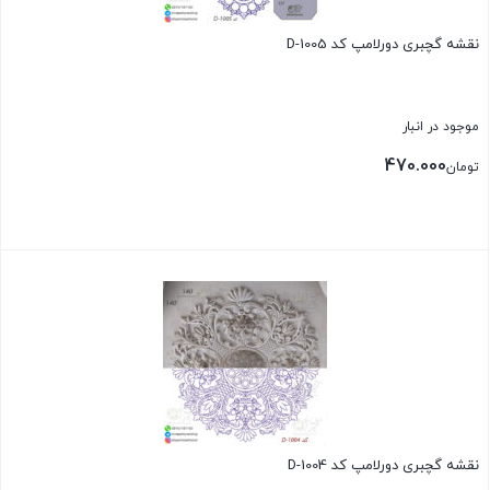
نقشه گچبری دورلامپ کد D-1005
موجود در انبار
470.000
تومان
بستن
نقشه گچبری دورلامپ کد D-1004