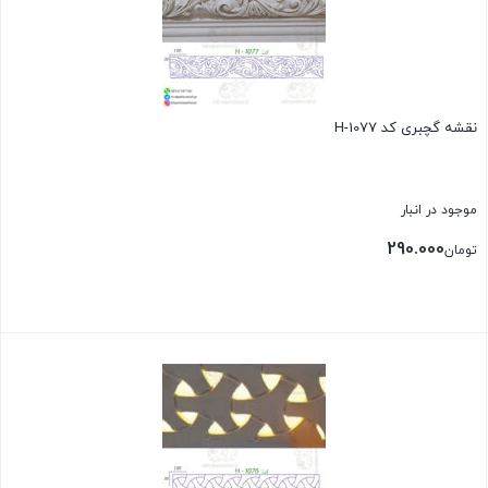
نقشه گچبری کد H-1077
موجود در انبار
290.000
تومان
بستن