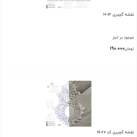
نقشه گچبری H-13
موجود در انبار
190.000
تومان
بستن
نقشه گچبری کد N-67