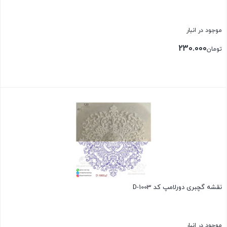
موجود در انبار
230.000
تومان
بستن
نقشه گچبری دورلامپ کد D-1003
موجود در انبار