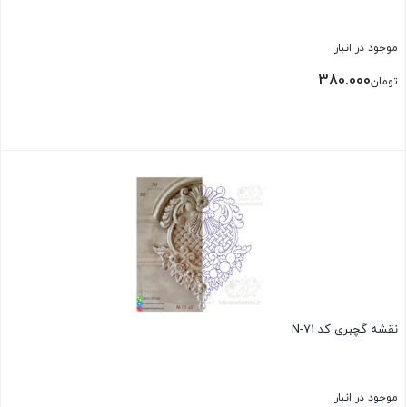
موجود در انبار
380.000
تومان
بستن
نقشه گچبری کد N-71
موجود در انبار