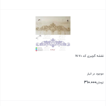
بستن
نقشه گچبری کد N-70
موجود در انبار
310.000
تومان
بستن