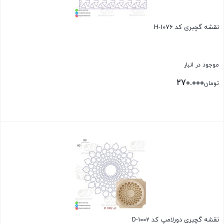
نقشه گچبری کد H-1076
موجود در انبار
270.000
تومان
بستن
نقشه گچبری دورلامپ کد D-1002