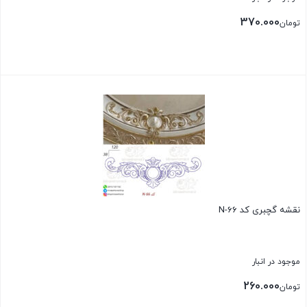
370.000
تومان
بستن
نقشه گچبری کد N-66
موجود در انبار
260.000
تومان