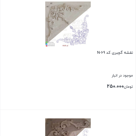
نقشه گچبری کد N-69
موجود در انبار
250.000
تومان
بستن