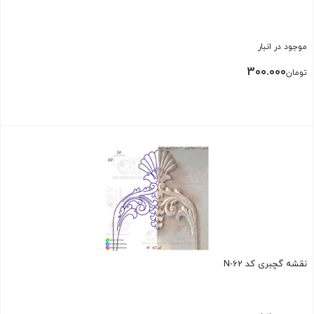
موجود در انبار
300.000
تومان
بستن
نقشه گچبری کد N-62