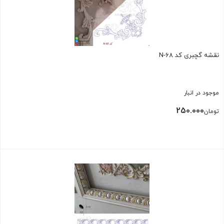
نقشه گچبری کد N-68
موجود در انبار
250.000
تومان
بستن