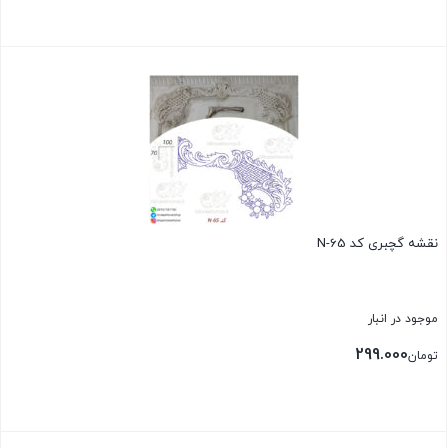
بستن
نقشه گچبری کد N-65
موجود در انبار
299.000
تومان
بستن