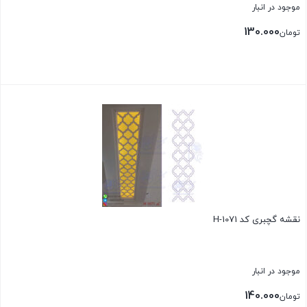
موجود در انبار
130.000
تومان
بستن
نقشه گچبری کد H-1071
موجود در انبار
140.000
تومان