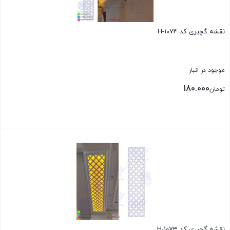
نقشه گچبری کد H-1074
موجود در انبار
180.000
تومان
بستن
نقشه گچبری کد H-1073