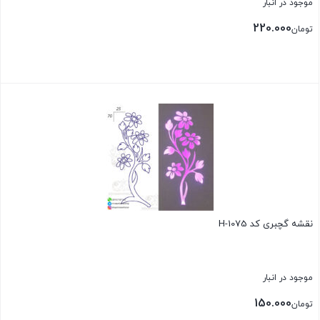
موجود در انبار
220.000
تومان
بستن
نقشه گچبری کد H-1075
موجود در انبار
150.000
تومان