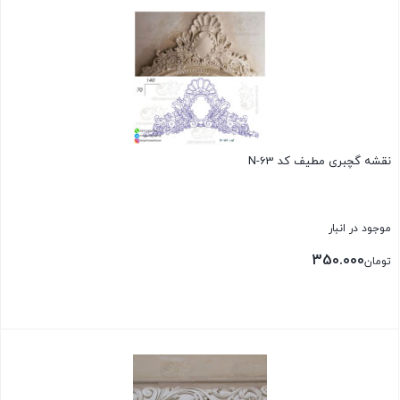
نقشه گچبری مطیف کد N-63
موجود در انبار
350.000
تومان
بستن