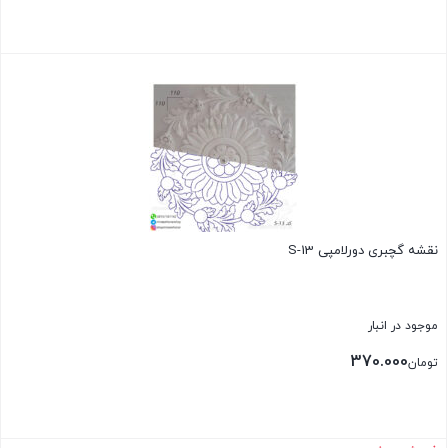
بستن
نقشه گچبری دورلامپی S-13
موجود در انبار
370.000
تومان