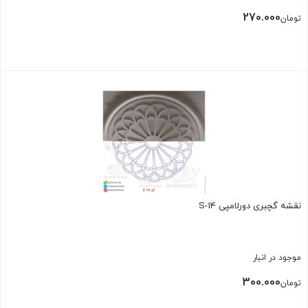
270.000
تومان
بستن
نقشه گچبری دورلامپی S-14
موجود در انبار
300.000
تومان