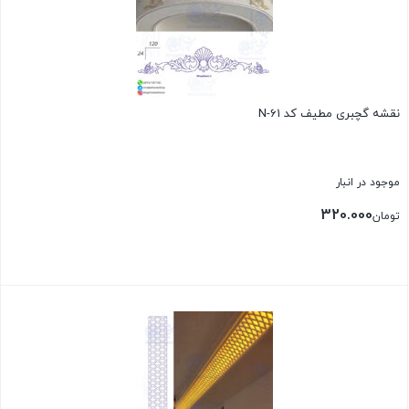
نقشه گچبری مطیف کد N-61
موجود در انبار
320.000
تومان
بستن