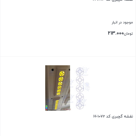
موجود در انبار
213.000
تومان
بستن
نقشه گچبری کد H-1072