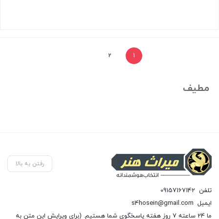
بستن
2
1
مطیف
رفتن به بالا
تلفن
09157167142
ایمیل
s4hosein@gmail.com
ما 24 ساعته 7 روز هفته پاسخگوی شما هستیم. (برای ویرایش این متن به