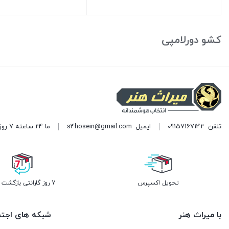
تومان180.000
تومان180.000
قیمت
قیمت
بود.
بود.
فعلی:
فعلی:
بستن
بستن
تومان150.000.
تومان150.000.
کشو دورلامپی
تلفن
09157167142
ایمیل
s4hosein@gmail.com
ما 24 ساعته 7 روز هفته پاسخگوی شما هستیم. (برای ویرایش این متن به پیکربندی پوسته > تب برچسب‌ها مراجعه نمایید.)
تحویل اکسپرس
7 روز گارانتی بازگشت وجه
با میراث هنر
شبکه های اجتم