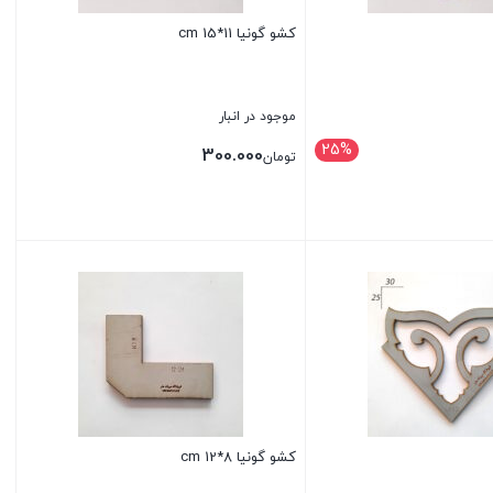
کشو گونیا 11*15 cm
موجود در انبار
25%
300.000
تومان
مان120.000
بستن
کشو گونیا 8*12 cm