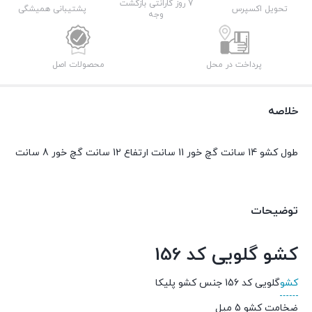
7 روز گارانتی بازگشت
تحویل اکسپرس
پشتیبانی همیشگی
وجه
پرداخت در محل
محصولات اصل
خلاصه
طول کشو 14 سانت گچ خور 11 سانت ارتفاع 12 سانت گچ خور 8 سانت
توضیحات
کشو گلویی کد 156
کشو
گلویی کد 156 جنس کشو پلیکا
ضخامت کشو 5 میل