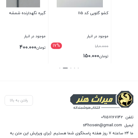
گیره نگهدارنده شمشه
کشو قاب کد 71
موجود در انبار
موجود در انبار
5%
17%
قیمت
120.000
400.000
تومان
اصلی:
90.000
تومان
تومان120.000
قیمت
بستن
بستن
بود.
فعلی:
تومان90.000.
رفتن به بالا
تلفن
09157167142
ایمیل
s4hosein@gmail.com
ما 24 ساعته 7 روز هفته پاسخگوی شما هستیم. (برای ویرایش این متن به