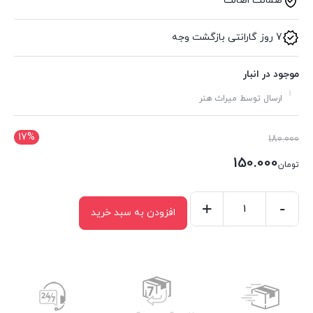
ضمانت اصالت
7 روز گارانتی بازگشت وجه
موجود در انبار
ارسال توسط میراث هنر
17%
قیمت
180.000
اصلی:
150.000
تومان
تومان180.000
قیمت
بود.
فعلی:
-
+
افزودن به سبد خرید
کشو
تومان150.000.
گلویی
کد
156
عدد