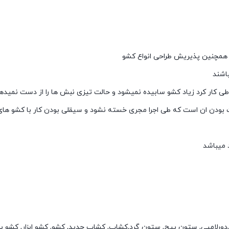
 و همچنین پذیریش طراحی انواع کشو
باشند
طی کار کرد زیاد کشو سابیده نمیشود و حالت تیزی نبش ها را از دست نمیده
دن ان است که طی اجرا مجری خسته نشود و سیقلی بودن کار با کشو های 
 میباشد
 ابزار,دورلامپی, ستون پیچ, ستون گرد,کشاب, کشاب جدید, کشو, کشو ابزار, کشو