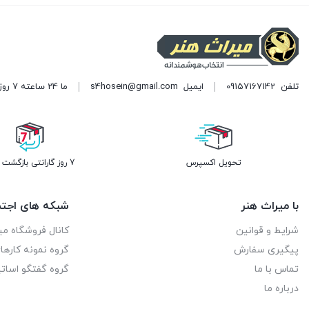
تلفن
09157167142
ایمیل
s4hosein@gmail.com
ما 24 ساعته 7 روز هفته پاسخگوی شما هستیم. (برای ویرایش این متن به پیکربندی پوسته > تب برچسب‌ها مراجعه نمایید.)
تحویل اکسپرس
7 روز گارانتی بازگشت وجه
با میراث هنر
شبکه های اجتم
شرایط و قوانین
کانال فروشگاه می
پیگیری سفارش
گروه نمونه کاره
تماس با ما
گروه گفتگو اساتی
درباره ما