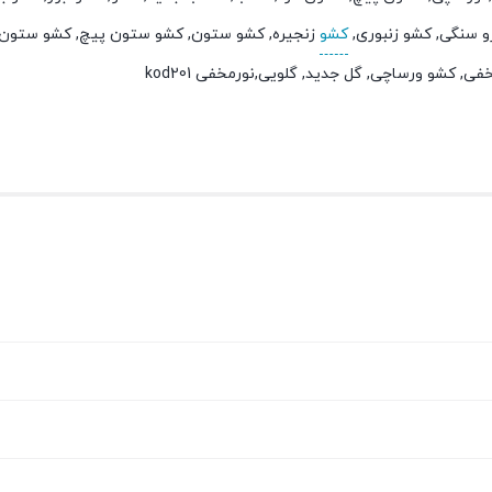
 سنگی, کشو زنبوری,
کشو
زنجیره, کشو ستون, کشو ستون پیچ, کشو ستون 
 کشو ورساچی, گل جدید, گلویی,نورمخفی kod201