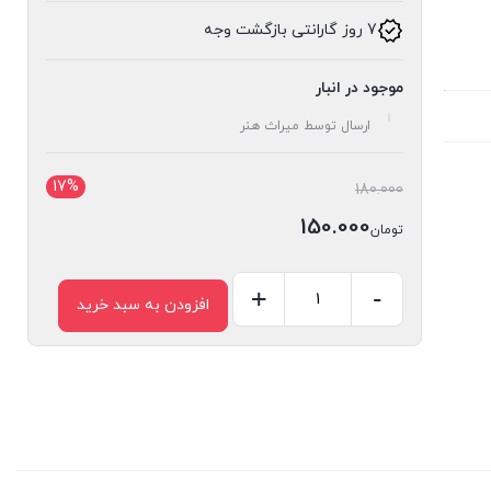
7 روز گارانتی بازگشت وجه
موجود در انبار
ارسال توسط میراث هنر
17%
قیمت
180.000
اصلی:
150.000
تومان
تومان180.000
قیمت
بود.
فعلی:
-
+
افزودن به سبد خرید
کشو
تومان150.000.
گلویی
کد
201
عدد