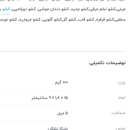
مرغی,کشو تخم مرقی,کشو جدید, کشو دندان موشی, کشو دورلامپی,
کشو
رو
سقفی,کشو فرفره, کشو قاب, کشو گل,کشو گلویی, کشو مروارید, کشو نورمخفی,
توضیحات تکمیلی
وزن
100 گرم
ابعاد
15 × 1,8 × 9 سانتیمتر
ضخامت
5 میل
جنس
پلیکا نشکن