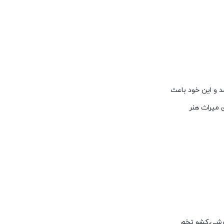
د و این خود باعث
میراث هنر
 برشی,کشو تخم