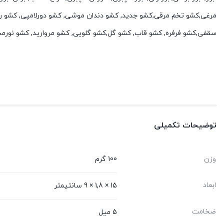
مرغی,کشو تخم مرقی,کشو جدید, کشو دندان موشی, کشو دورلامپی, کشو ر
سقفی,کشو فرفره, کشو قاب, کشو گل,کشو گلویی, کشو مروارید, کشو نورم
توضیحات تکمیلی
وزن
100 گرم
ابعاد
15 × 1,8 × 9 سانتیمتر
ضخامت
5 میل