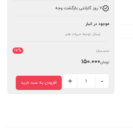
7 روز گارانتی بازگشت وجه
موجود در انبار
ارسال توسط میراث هنر
17%
قیمت
180.000
اصلی:
150.000
تومان
تومان180.000
قیمت
بود.
فعلی:
-
+
افزودن به سبد خرید
کشو
تومان150.000.
قاب
کد
255
عدد