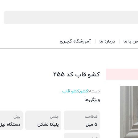
س با ما
درباره ما
آموزشگاه گچبری
کشو قاب کد 255
دسته:
کشو
,
کشو قاب
ویژگی‌ها
ضخامت
جنس
برش
5 میل
پلیکا نشکن
دستگاه لیزر