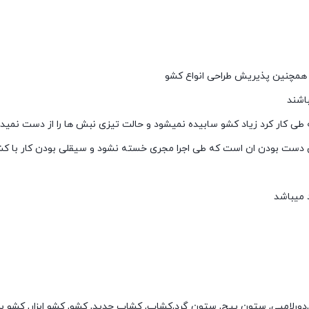
 و همچنین پذیریش طراحی انواع کشو
باشند
 طی کار کرد زیاد کشو سابیده نمیشود و حالت تیزی نبش ها را از دست نمید
ست بودن ان است که طی اجرا مجری خسته نشود و سیقلی بودن کار با کشو
 میباشد
 ابزار,دورلامپی, ستون پیچ, ستون گرد,کشاب, کشاب جدید, کشو, کشو ابزار, کشو