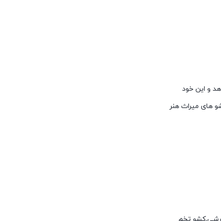
هد و این خود
 های میراث هنر
 برشی,کشو تخم