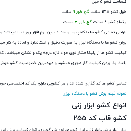
ضخامت کشو 5 میل
طول کشو 13.5 سانت
گچ خور 9
سانت
ارتفاع کشو 9 سانت
گچ خور 3
سانت
طراحی تمامی کشو ها با کامپیوتر و جدید ترین نرم افزار روز دنیا میباشد
برش کشو ها با دستگاه لیزر به صورت دقیق و استاندارد و اماده به کار می
کیفیت کشو ها از پلیکا فشار قوی مواد تازه درجه یک و نشکن میباشد . که
باعث بالا بردن کیفیت کار مجری میشود و مهمترین خصوصیت کشو خوش د
تمامی کشو ها کد گذاری شده اند و هر کشویی دارای یک کد اختصاصی خود
نمونه فیلم برش کشو با دستگاه لیزر
انواع کشو ابزار زنی
کشو قاب کد 255
ابزار, ابزار برشی,ابزار زنی, ابزار گچبری, اموزش گچبری, انواع کشاب, برش