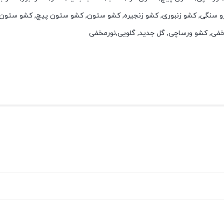
و سنگی, کشو زنبوری, کشو زنجیره, کشو ستون, کشو ستون پیچ, کشو ستون 
خفی, کشو ورساچی, گل جدید, گلویی,نورمخفی