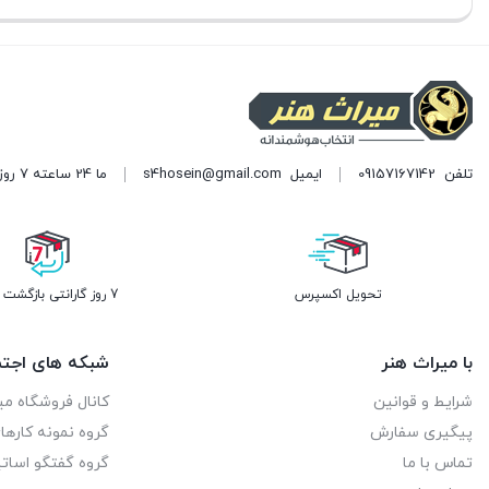
فعلی:
فعلی:
فعلی:
تومان90.000.
تومان150.000.
تومان150.000.
تلفن
09157167142
ایمیل
s4hosein@gmail.com
ما 24 ساعته 7 روز هفته پاسخگوی شما هستیم. (برای ویرایش این متن به پیکربندی پوسته > تب برچسب‌ها مراجعه نمایید.)
تحویل اکسپرس
7 روز گارانتی بازگشت وجه
با میراث هنر
شبکه های اجتم
شرایط و قوانین
کانال فروشگاه می
پیگیری سفارش
گروه نمونه کاره
تماس با ما
گروه گفتگو اساتی