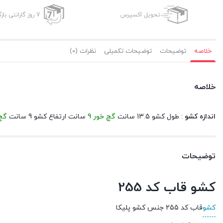
تحویل اکسپرس
7 روز گارانتی بازگشت وجه
خلاصه
توضیحات
توضیحات تکمیلی
نظرات (0)
خلاصه
اندازه کشو
: طول کشو 13.5 سانت
گچ خور 9
سانت ارتفاع کشو 9 سانت
گچ 
توضیحات
کشو قاب کد 255
کشو
قاب کد 255 جنس کشو پلیکا