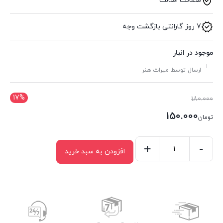
ضمانت اصالت
7 روز گارانتی بازگشت وجه
موجود در انبار
ارسال توسط میراث هنر
17%
قیمت
180.000
اصلی:
150.000
تومان
تومان180.000
قیمت
بود.
فعلی:
-
+
افزودن به سبد خرید
کشو
تومان150.000.
قاب
مروارید
کد
368