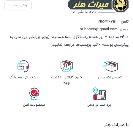
رفتن به بالا
تلفن
09157167142
ایمیل
s4hosein@gmail.com
ما 24 ساعته 7 روز هفته پاسخگوی شما هستیم. (برای ویرایش این متن به
پیکربندی پوسته > تب برچسب‌ها مراجعه نمایید.)
تحویل اکسپرس
7 روز گارانتی بازگشت
پشتیبانی همیشگی
وجه
پرداخت در محل
محصولات اصل
با میراث هنر