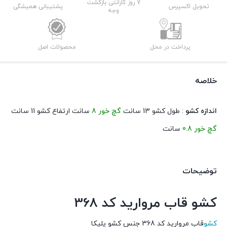
عدد
7 روز گارانتی بازگشت
تحویل اکسپرس
پشتیبانی همیشگی
وجه
پرداخت در محل
محصولات اصل
خلاصه
اندازه کشو
: طول کشو 13 سانت
گچ خور 8
سانت ارتفاع کشو 11 سانت
گچ خور 0.8
سانت
توضیحات
کشو قاب مروارید کد 368
کشو
قاب مروارید کد 368 جنس کشو پلیکا