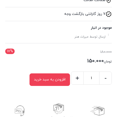
ضمانت اصالت
7 روز گارانتی بازگشت وجه
موجود در انبار
ارسال توسط میراث هنر
17%
قیمت
180.000
اصلی:
150.000
تومان
تومان180.000
قیمت
بود.
فعلی:
-
+
افزودن به سبد خرید
کشو
تومان150.000.
گلویی
کد
304-
305