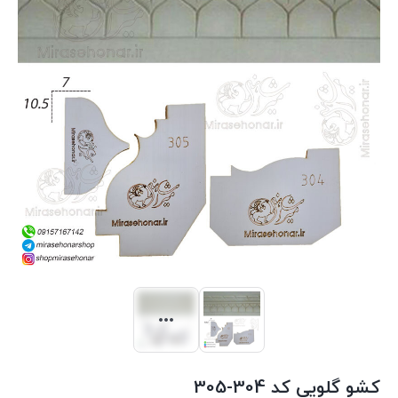
کشو گلویی کد 304-305