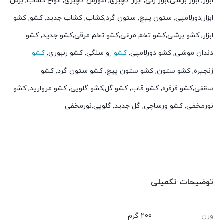
ابزار, ابزار برشی,ابزار زنی, ابزار گچبری, اموزش گچبری, انواع کشاب, برش
ابزار,دورلامپی, ستون پیچ, ستون گرد,کشاب, کشاب جدید, کشو, کشو
ابزار, کشو برشی,کشو تخم مرغی,کشو تخم مرقی,کشو جدید, کشو
دندان موشی, کشو دورلامپی,
کشو
رو سنگی, کشو زنبوری,
کشو
زنجیره, کشو ستون, کشو ستون پیچ, کشو ستون گرد, کشو
سقفی,کشو فرفره, کشو قاب, کشو گل,کشو گلویی, کشو مروارید, کشو
نورمخفی, کشو ورساچی, گل جدید, گلویی,نورمخفی
توضیحات تکمیلی
وزن
200 گرم