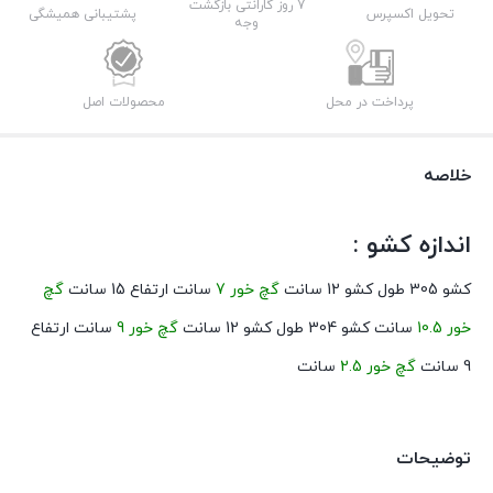
عدد
7 روز گارانتی بازگشت
تحویل اکسپرس
پشتیبانی همیشگی
وجه
پرداخت در محل
محصولات اصل
خلاصه
اندازه کشو :
کشو 305 طول کشو 12 سانت
گچ خور 7
سانت ارتفاع 15 سانت
گچ
خور 10.5
سانت کشو 304 طول کشو 12 سانت
گچ خور 9
سانت ارتفاع
9 سانت
گچ خور 2.5
سانت
توضیحات