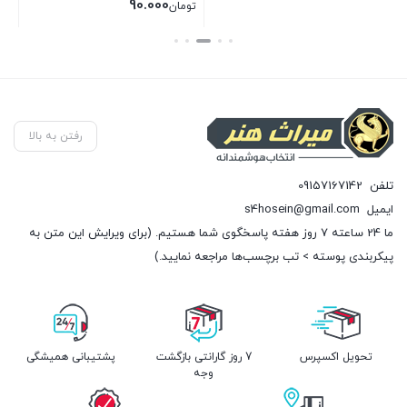
اصلی:
90.000
تومان
تو
تومان120.000
قیمت
قی
بستن
بستن
بست
بود.
فعلی:
فعل
تومان90.000.
تومان
رفتن به بالا
تلفن
09157167142
ایمیل
s4hosein@gmail.com
ما 24 ساعته 7 روز هفته پاسخگوی شما هستیم. (برای ویرایش این متن به
پیکربندی پوسته > تب برچسب‌ها مراجعه نمایید.)
تحویل اکسپرس
7 روز گارانتی بازگشت
پشتیبانی همیشگی
وجه