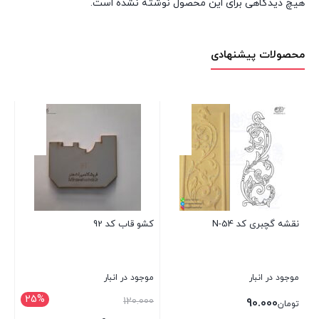
هیچ دیدگاهی برای این محصول نوشته نشده است.
محصولات پیشنهادی
نقشه گچبری کد N-54
کشو قاب کد 92
کشو
موجود در انبار
موجود در انبار
موج
25%
قیمت
00
120.000
90.000
تومان