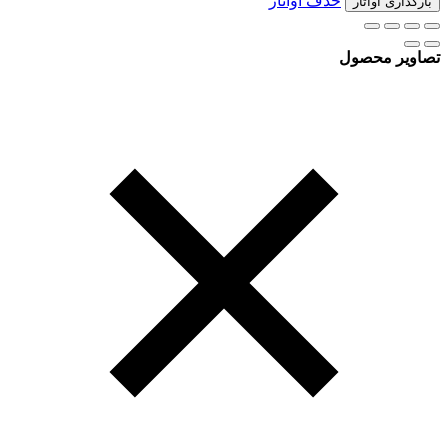
حذف آواتار
بارگذاری آواتار
تصاویر محصول