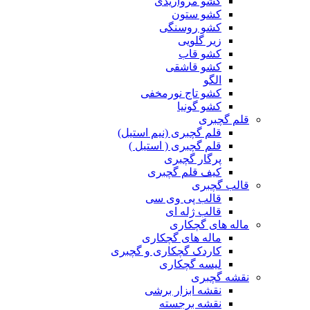
کشو مرواریدی
کشو ستون
کشو روسنگی
زیر گلویی
کشو قاب
کشو قاشقی
الگو
کشو تاج نورمخفی
کشو گونیا
قلم گچبری
قلم گچبری (نیم استیل)
قلم گچبری ( استیل )
پرگار گچبری
کیف قلم گچبری
قالب گچبری
قالب پی وی سی
قالب ژله ای
ماله های گچکاری
ماله های گچکاری
کاردک گچکاری و گچبری
لیسه گچکاری
نقشه گچبری
نقشه ابزار برشی
نقشه برجسته