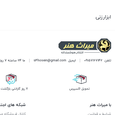
تومان150.000.
تومان90.000.
ابزارزنی
تلفن
09157167142
ایمیل
s4hosein@gmail.com
ما 24 ساعته 7 روز هفته پاسخگوی شما هستیم. (برای ویرایش این متن به پیکربندی پوسته > تب برچسب‌ها مراجعه نمایید.)
تحویل اکسپرس
7 روز گارانتی بازگشت وجه
با میراث هنر
شبکه های اجتم
شرایط و قوانین
کانال فروشگاه می