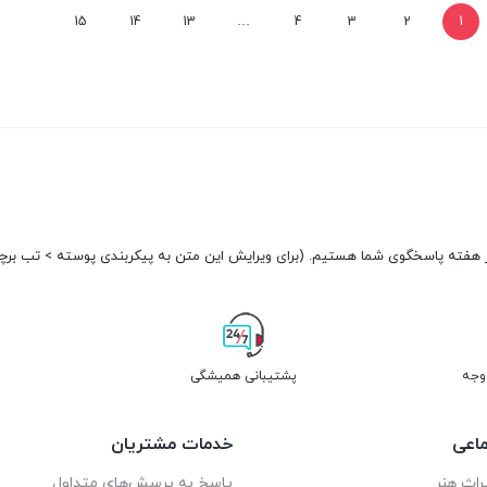
تومان90.000.
تومان150.000.
15
14
13
…
4
3
2
1
پشتیبانی همیشگی
اعی
خدمات مشتریان
راث هنر
پاسخ به پرسش‌های متداول