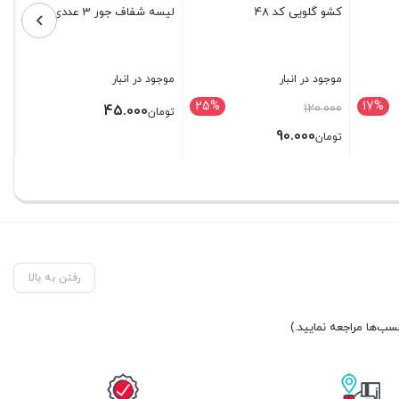
کشو گلویی کد 48
لیسه شفاف جور 3 عددی
موجود در انبار
موجود در انبار
25%
17%
قیمت
120.000
45.000
تومان
اصلی:
90.000
تومان
تومان120.000
قیمت
بستن
بستن
بود.
فعلی:
تومان90.000.
رفتن به بالا