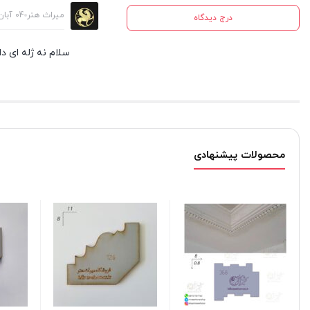
میراث هنر
04 آبان 1400
درج دیدگاه
سلام نه ژله ای دا
محصولات پیشنهادی