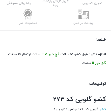
7 روز گارانتی بازگشت
تحویل اکسپرس
پشتیبانی همیشگی
وجه
پرداخت در محل
محصولات اصل
خلاصه
اندازه کشو
: طول کشو 15 سانت
گچ خور 12.5
سانت ارتفاع 15 سانت
گچ خور 11
سانت
توضیحات
کشو گلویی کد 274
کشو
گلویی کد 274 جنس کشو پلیکا