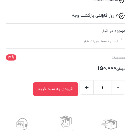
ضمانت اصالت
7 روز گارانتی بازگشت وجه
موجود در انبار
ارسال توسط میراث هنر
17%
قیمت
180.000
اصلی:
150.000
تومان
تومان180.000
قیمت
بود.
فعلی:
-
+
افزودن به سبد خرید
کشو
تومان150.000.
گلویی
کد
274
عدد