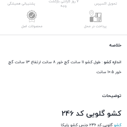
7 روز گارانتی بازگشت
تحویل اکسپرس
پشتیبانی همیشگی
وجه
پرداخت در محل
محصولات اصل
خلاصه
اندازه کشو
: طول کشو 11 سانت گچ خور 8 سانت ارتفاع 13 سانت گچ
خور 10.5 سانت
توضیحات
کشو گلویی کد 246
کشو
گلویی کد 246 جنس کشو پلیکا