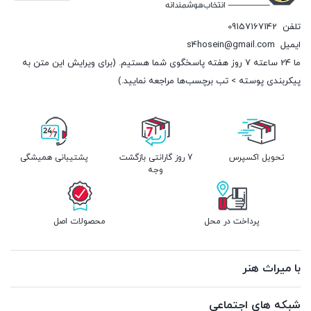
تلفن
09157167142
ایمیل
s4hosein@gmail.com
ما 24 ساعته 7 روز هفته پاسخگوی شما هستیم. (برای ویرایش این متن به
پیکربندی پوسته > تب برچسب‌ها مراجعه نمایید.)
تحویل اکسپرس
7 روز گارانتی بازگشت
پشتیبانی همیشگی
وجه
پرداخت در محل
محصولات اصل
با میراث هنر
شبکه های اجتماعی