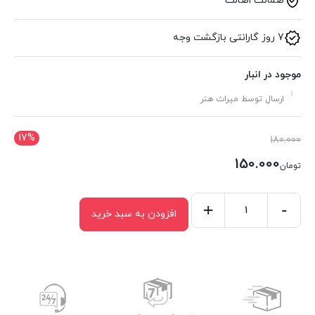
ضمانت اصالت
7 روز گارانتی بازگشت وجه
موجود در انبار
ارسال توسط میراث هنر
17%
قیمت
180.000
اصلی:
150.000
تومان
تومان180.000
قیمت
بود.
فعلی:
-
+
افزودن به سبد خرید
کشو
تومان150.000.
گلویی
کد
246
عدد