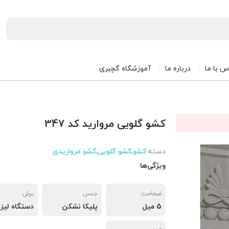
س با ما
درباره ما
آموزشگاه گچبری
کشو گلویی مروارید کد 347
دسته:
کشو
,
کشو گلویی
,
کشو مرواریدی
ویژگی‌ها
ضخامت
جنس
برش
5 میل
پلیکا نشکن
دستگاه لیزر