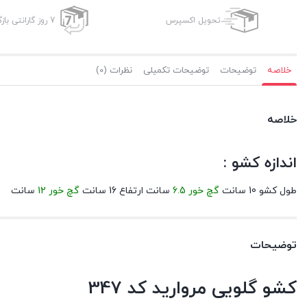
تحویل اکسپرس
7 روز گارانتی بازگشت وجه
خلاصه
توضیحات
توضیحات تکمیلی
نظرات (0)
خلاصه
اندازه کشو :
طول کشو 10 سانت
گچ خور 6.5
سانت ارتفاع 16 سانت
گچ خور 12
سانت
توضیحات
کشو گلویی مروارید کد 347