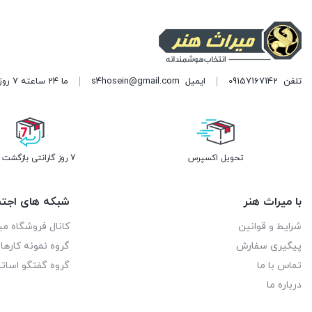
تلفن
09157167142
ایمیل
s4hosein@gmail.com
ما 24 ساعته 7 روز هفته پاسخگوی شما هستیم. (برای ویرایش این متن به پیکربندی پوسته > تب برچسب‌ها مراجعه نمایید.)
تحویل اکسپرس
7 روز گارانتی بازگشت وجه
با میراث هنر
شبکه های اجتم
شرایط و قوانین
کانال فروشگاه می
پیگیری سفارش
گروه نمونه کاره
تماس با ما
گروه گفتگو اساتی
درباره ما