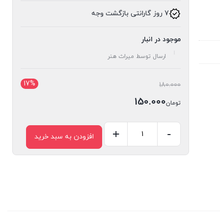
7 روز گارانتی بازگشت وجه
موجود در انبار
ارسال توسط میراث هنر
17%
قیمت
180.000
اصلی:
150.000
تومان
تومان180.000
قیمت
بود.
فعلی:
-
+
افزودن به سبد خرید
کشو
تومان150.000.
گلویی
مروارید
کد
347
عدد