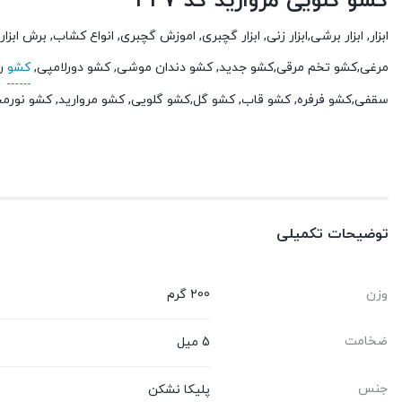
کشو گلویی مروارید کد 347
ابزار, ابزار برشی,ابزار زنی, ابزار گچبری, اموزش گچبری, انواع کشاب, برش
مرغی,کشو تخم مرقی,کشو جدید, کشو دندان موشی, کشو دورلامپی,
کشو
رو
سقفی,کشو فرفره, کشو قاب, کشو گل,کشو گلویی, کشو مروارید, کشو نورم
توضیحات تکمیلی
وزن
200 گرم
ضخامت
5 میل
جنس
پلیکا نشکن