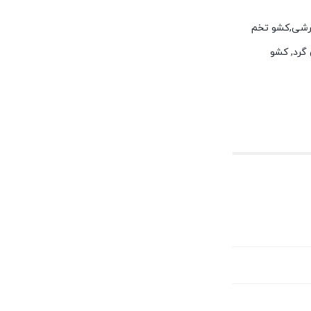
 برشی,کشو تخم
گرد, کشو