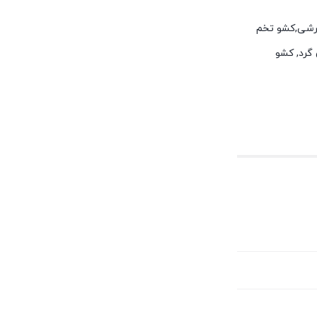
 برشی,کشو تخم
گرد, کشو