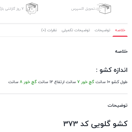
تحویل اکسپرس
7 روز گارانتی بازگشت وجه
خلاصه
توضیحات
توضیحات تکمیلی
نظرات (0)
خلاصه
اندازه کشو :
طول کشو 10 سانت
گچ خور 7
سانت ارتفاع 12 سانت
گچ خور 8
سانت
توضیحات
کشو گلویی کد 373