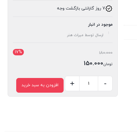
7 روز گارانتی بازگشت وجه
موجود در انبار
ارسال توسط میراث هنر
17%
قیمت
180.000
اصلی:
150.000
تومان
تومان180.000
قیمت
بود.
فعلی:
-
+
افزودن به سبد خرید
کشو
تومان150.000.
گلویی
کد
373
عدد