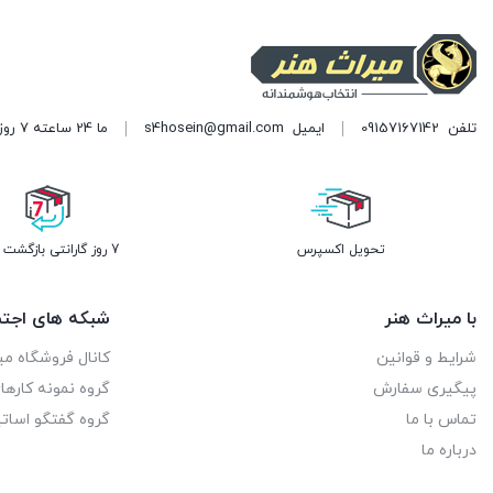
تلفن
09157167142
ایمیل
s4hosein@gmail.com
ما 24 ساعته 7 روز هفته پاسخگوی شما هستیم. (برای ویرایش این متن به پیکربندی پوسته > تب برچسب‌ها مراجعه نمایید.)
تحویل اکسپرس
7 روز گارانتی بازگشت وجه
با میراث هنر
شبکه های اجتم
شرایط و قوانین
کانال فروشگاه می
پیگیری سفارش
گروه نمونه کاره
تماس با ما
گروه گفتگو اساتی
درباره ما