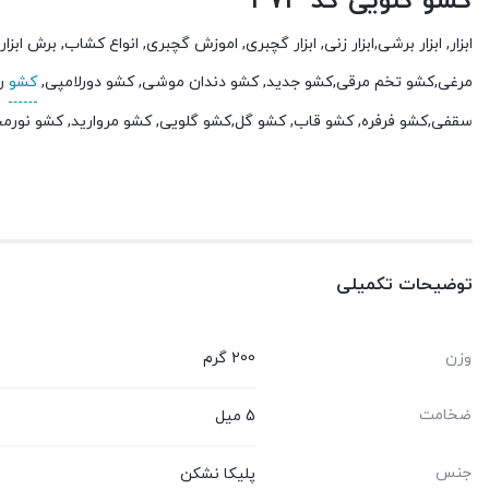
کشو گلویی کد 373
ابزار, ابزار برشی,ابزار زنی, ابزار گچبری, اموزش گچبری, انواع کشاب, برش
مرغی,کشو تخم مرقی,کشو جدید, کشو دندان موشی, کشو دورلامپی,
کشو
رو
سقفی,کشو فرفره, کشو قاب, کشو گل,کشو گلویی, کشو مروارید, کشو نورم
توضیحات تکمیلی
وزن
200 گرم
ضخامت
5 میل
جنس
پلیکا نشکن