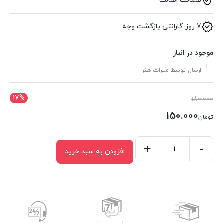
ضمانت اصالت
7 روز گارانتی بازگشت وجه
موجود در انبار
ارسال توسط میراث هنر
17%
قیمت
180.000
اصلی:
150.000
تومان
تومان180.000
قیمت
بود.
فعلی:
-
+
افزودن به سبد خرید
کشو
تومان150.000.
گلویی
کد
279
عدد