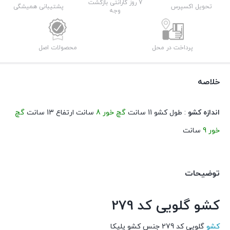
7 روز گارانتی بازگشت
تحویل اکسپرس
پشتیبانی همیشگی
وجه
پرداخت در محل
محصولات اصل
خلاصه
اندازه کشو
: طول کشو 11 سانت
گچ خور 8
سانت ارتفاع 13 سانت
گچ
خور 9
سانت
توضیحات
کشو گلویی کد 279
کشو
گلویی کد 279 جنس کشو پلیکا