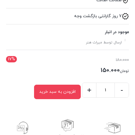
ضمانت اصالت
7 روز گارانتی بازگشت وجه
موجود در انبار
ارسال توسط میراث هنر
17%
قیمت
180.000
اصلی:
150.000
تومان
تومان180.000
قیمت
بود.
فعلی:
-
+
افزودن به سبد خرید
کشو
تومان150.000.
گلویی
کد
296
عدد