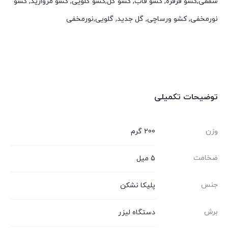
سقفی,کشو فرفره, کشو قاب, کشو گل,کشو گلویی, کشو مروارید, کشو
نورمخفی, کشو ورساچی, گل جدید, گلویی,نورمخفی
توضیحات تکمیلی
وزن
200 گرم
ضخامت
5 میل
جنس
پلیکا نشکن
برش
دستگاه لیزر