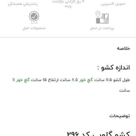
7 روز گارانتی بازگشت
تحویل اکسپرس
پشتیبانی همیشگی
وجه
پرداخت در محل
محصولات اصل
خلاصه
اندازه کشو :
طول کشو 11.5 سانت
گچ خور 8.5
سانت ارتفاع 15 سانت
گچ خور 11
سانت
توضیحات
کشو گلویی کد 296