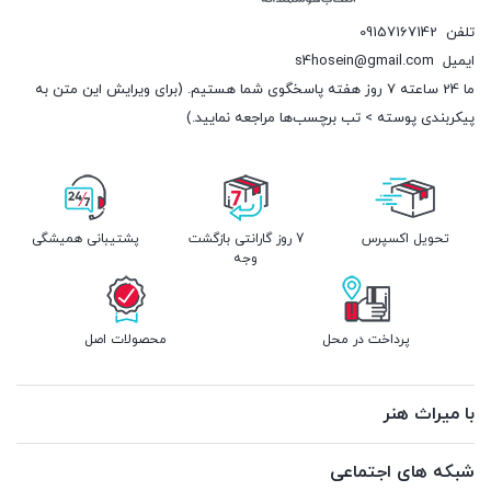
تلفن
09157167142
ایمیل
s4hosein@gmail.com
ما 24 ساعته 7 روز هفته پاسخگوی شما هستیم. (برای ویرایش این متن به
پیکربندی پوسته > تب برچسب‌ها مراجعه نمایید.)
تحویل اکسپرس
7 روز گارانتی بازگشت
پشتیبانی همیشگی
وجه
پرداخت در محل
محصولات اصل
با میراث هنر
شبکه های اجتماعی