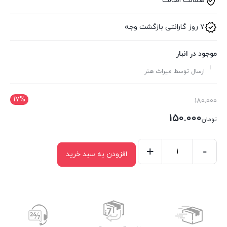
ضمانت اصالت
7 روز گارانتی بازگشت وجه
موجود در انبار
ارسال توسط میراث هنر
17%
قیمت
180.000
اصلی:
150.000
تومان
تومان180.000
قیمت
بود.
فعلی:
-
+
افزودن به سبد خرید
کشو
تومان150.000.
گلویی
کد
331
عدد