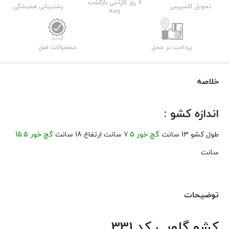
7 روز گارانتی بازگشت
تحویل اکسپرس
پشتیبانی همیشگی
وجه
پرداخت در محل
محصولات اصل
خلاصه
اندازه کشو :
طول کشو 13 سانت
گچ خور 7.5
سانت ارتفاع 18 سانت
گچ خور 15.5
سانت
توضیحات
کشو گلویی کد 331