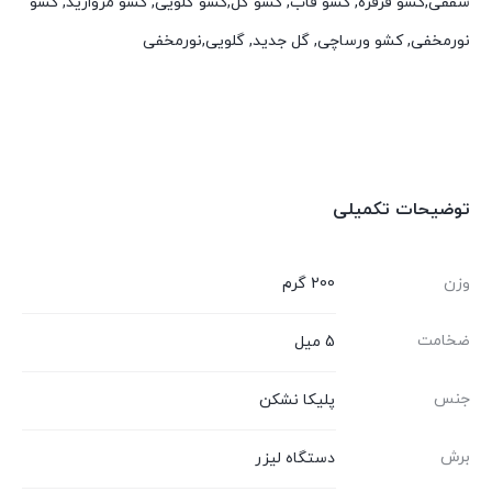
سقفی,کشو فرفره, کشو قاب, کشو گل,کشو گلویی, کشو مروارید, کشو
نورمخفی, کشو ورساچی, گل جدید, گلویی,نورمخفی
توضیحات تکمیلی
وزن
200 گرم
ضخامت
5 میل
جنس
پلیکا نشکن
برش
دستگاه لیزر