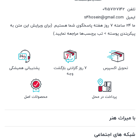
تلفن
09157167142
ایمیل
s4hosein@gmail.com
ما 24 ساعته 7 روز هفته پاسخگوی شما هستیم. (برای ویرایش این متن به
پیکربندی پوسته > تب برچسب‌ها مراجعه نمایید.)
تحویل اکسپرس
7 روز گارانتی بازگشت
پشتیبانی همیشگی
وجه
پرداخت در محل
محصولات اصل
با میراث هنر
شبکه های اجتماعی