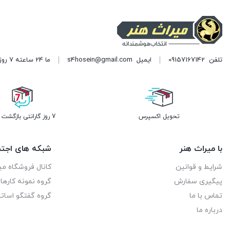
تلفن
09157167142
ایمیل
s4hosein@gmail.com
ما 24 ساعته 7 روز هفته پاسخگوی شما هستیم. (برای ویرایش این متن به پیکربندی پوسته > تب برچسب‌ها مراجعه نمایید.)
تحویل اکسپرس
7 روز گارانتی بازگشت وجه
با میراث هنر
شبکه های اجتم
شرایط و قوانین
کانال فروشگاه می
پیگیری سفارش
گروه نمونه کاره
تماس با ما
گروه گفتگو اساتی
درباره ما