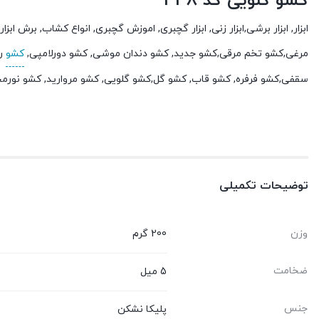
کشو گلویی کد 338
ابزار, ابزار برشی,ابزار زنی, ابزار گچبری, اموزش گچبری, انواع کشاب, برش
مرغی,کشو تخم مرقی,کشو جدید, کشو دندان موشی, کشو دورلامپی,
کشو
رو
سقفی,کشو فرفره, کشو قاب, کشو گل,کشو گلویی, کشو مروارید, کشو نورم
توضیحات تکمیلی
وزن
200 گرم
ضخامت
5 میل
جنس
پلیکا نشکن