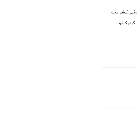
 برشی,کشو تخم
گرد, کشو