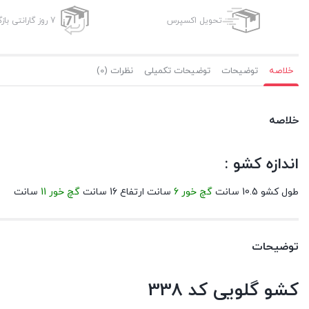
تحویل اکسپرس
7 روز گارانتی بازگشت وجه
خلاصه
توضیحات
توضیحات تکمیلی
نظرات (0)
خلاصه
اندازه کشو :
طول کشو 10.5 سانت
گچ خور 6
سانت ارتفاع 16 سانت
گچ خور 11
سانت
توضیحات
کشو گلویی کد 338