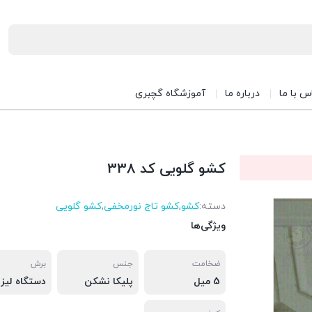
س با ما
درباره ما
آموزشگاه گچبری
کشو گلویی کد 338
دسته:
کشو
,
کشو تاج نورمخفی
,
کشو گلویی
ویژگی‌ها
ضخامت
جنس
برش
5 میل
پلیکا نشکن
دستگاه لیزر