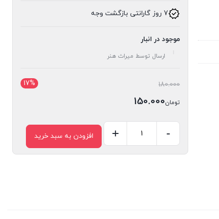
7 روز گارانتی بازگشت وجه
موجود در انبار
ارسال توسط میراث هنر
17%
قیمت
180.000
اصلی:
150.000
تومان
تومان180.000
قیمت
بود.
فعلی:
-
+
افزودن به سبد خرید
کشو
تومان150.000.
گلویی
کد
338
عدد