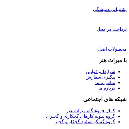
پشتیبانی همیشگی
پرداخت در محل
محصولات اصل
با میراث هنر
شرایط و قوانین
پیگیری سفارش
تماس با ما
درباره ما
شبکه های اجتماعی
کانال فروشگاه میراث هنر
گروه نمونه کارهای گچکاری و گچبری
گروه گفتگو اساتید گچکار و گچبر