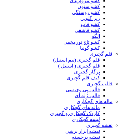
کشو مرواریدی
کشو ستون
کشو روسنگی
زیر گلویی
کشو قاب
کشو قاشقی
الگو
کشو تاج نورمخفی
کشو گونیا
قلم گچبری
قلم گچبری (نیم استیل)
قلم گچبری ( استیل )
پرگار گچبری
کیف قلم گچبری
قالب گچبری
قالب پی وی سی
قالب ژله ای
ماله های گچکاری
ماله های گچکاری
کاردک گچکاری و گچبری
لیسه گچکاری
نقشه گچبری
نقشه ابزار برشی
نقشه برجسته