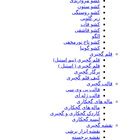
کشو مرواریدی
کشو ستون
کشو روسنگی
زیر گلویی
کشو قاب
کشو قاشقی
الگو
کشو تاج نورمخفی
کشو گونیا
قلم گچبری
قلم گچبری (نیم استیل)
قلم گچبری ( استیل )
پرگار گچبری
کیف قلم گچبری
قالب گچبری
قالب پی وی سی
قالب ژله ای
ماله های گچکاری
ماله های گچکاری
کاردک گچکاری و گچبری
لیسه گچکاری
نقشه گچبری
نقشه ابزار برشی
نقشه برجسته