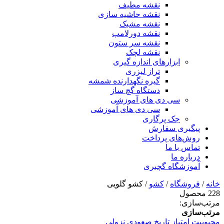
نقشه مطیف
نقشه حاشیه سازی
نقشه مشبک
نقشه دورلامپ
نقشه سر ستون
نقشه لچک
ابزارهای اندازه گیری
تراز لیزری
گیره نگهدارنده شمشه
دستگاه گچ ساز
سی دی های آموزشی
سی دی های آموزشی
جک پرگاری
پیگیری سفارش
روش‌های پرداخت
تماس با ما
درباره ما
آموزشگاه گچبری
خانه
/
فروشگاه
/
کشو
/ کشو گلویی
228 محصول
مرتب‌سازی:
مرتب‌سازی
محبوبیت
امتیاز
تاریخ
صعودی
نزولی