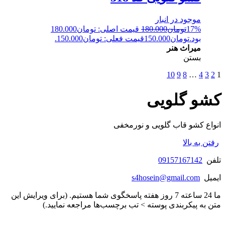
موجود در انبار
17%
تومان
180.000
قیمت اصلی: تومان180.000
بود.
تومان
150.000
قیمت فعلی: تومان150.000.
میراث هنر
بستن
10
9
8
…
4
3
2
1
کشو گلویی
انواع کشو قاب گلویی و نورمخفی
رفتن به بالا
تلفن
09157167142
ایمیل
s4hosein@gmail.com
ما 24 ساعته 7 روز هفته پاسخگوی شما هستیم. (برای ویرایش این
متن به پیکربندی پوسته > تب برچسب‌ها مراجعه نمایید.)