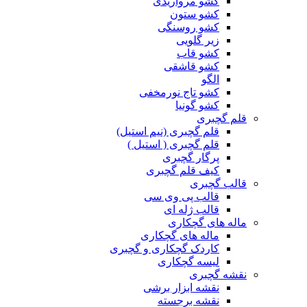
کشو مرواریدی
کشو ستون
کشو روسنگی
زیر گلویی
کشو قاب
کشو قاشقی
الگو
کشو تاج نورمخفی
کشو گونیا
قلم گچبری
قلم گچبری (نیم استیل)
قلم گچبری ( استیل )
پرگار گچبری
کیف قلم گچبری
قالب گچبری
قالب پی وی سی
قالب ژله ای
ماله های گچکاری
ماله های گچکاری
کاردک گچکاری و گچبری
لیسه گچکاری
نقشه گچبری
نقشه ابزار برشی
نقشه برجسته