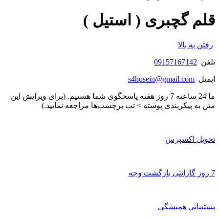
قلم گچبری ( استیل )
رفتن به بالا
تلفن
09157167142
ایمیل
s4hosein@gmail.com
ما 24 ساعته 7 روز هفته پاسخگوی شما هستیم. (برای ویرایش این
متن به پیکربندی پوسته > تب برچسب‌ها مراجعه نمایید.)
تحویل اکسپرس
7 روز گارانتی بازگشت وجه
پشتیبانی همیشگی