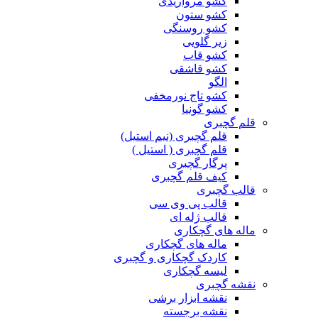
کشو مرواریدی
کشو ستون
کشو روسنگی
زیر گلویی
کشو قاب
کشو قاشقی
الگو
کشو تاج نورمخفی
کشو گونیا
قلم گچبری
قلم گچبری (نیم استیل)
قلم گچبری ( استیل )
پرگار گچبری
کیف قلم گچبری
قالب گچبری
قالب پی وی سی
قالب ژله ای
ماله های گچکاری
ماله های گچکاری
کاردک گچکاری و گچبری
لیسه گچکاری
نقشه گچبری
نقشه ابزار برشی
نقشه برجسته