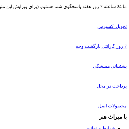
ما 24 ساعته 7 روز هفته پاسخگوی شما هستیم. (برای ویرایش این متن به پیکربندی پوسته > تب برچسب‌ها مراجعه نمایید.)
تحویل اکسپرس
7 روز گارانتی بازگشت وجه
پشتیبانی همیشگی
پرداخت در محل
محصولات اصل
با میراث هنر
شرایط و قوانین