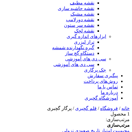
نقشه مطیف
نقشه حاشیه سازی
نقشه مشبک
نقشه دورلامپ
نقشه سر ستون
نقشه لچک
ابزارهای اندازه گیری
تراز لیزری
گیره نگهدارنده شمشه
دستگاه گچ ساز
سی دی های آموزشی
سی دی های آموزشی
جک پرگاری
پیگیری سفارش
روش‌های پرداخت
تماس با ما
درباره ما
آموزشگاه گچبری
خانه
/
فروشگاه
/
قلم گچبری
/ پرگار گچبری
1 محصول
مرتب‌سازی:
مرتب‌سازی
محبوبیت
امتیاز
تاریخ
صعودی
نزولی