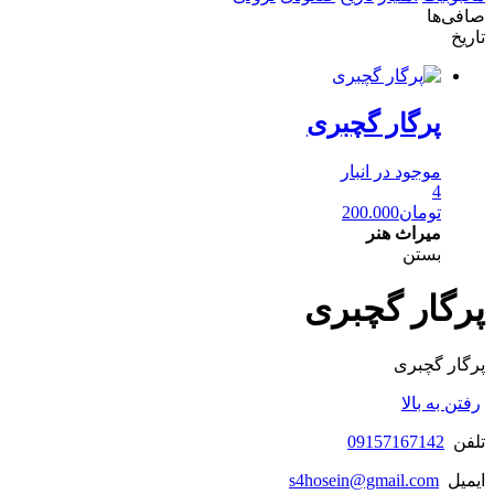
صافی‌ها
تاریخ
پرگار گچبری
موجود در انبار
4
تومان
200.000
میراث هنر
بستن
پرگار گچبری
پرگار گچبری
رفتن به بالا
تلفن
09157167142
ایمیل
s4hosein@gmail.com