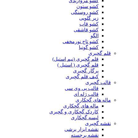
کشو مرواریدی
کشو ستون
کشو روسنگی
زیر گلویی
کشو قاب
کشو قاشقی
الگو
کشو تاج نورمخفی
کشو گونیا
قلم گچبری
قلم گچبری (نیم استیل)
قلم گچبری ( استیل )
پرگار گچبری
کیف قلم گچبری
قالب گچبری
قالب پی وی سی
قالب ژله ای
ماله های گچکاری
ماله های گچکاری
کاردک گچکاری و گچبری
لیسه گچکاری
نقشه گچبری
نقشه ابزار برشی
نقشه برجسته