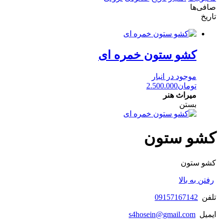
صافی‌ها
تاریخ
کشو ستون خمره ای
موجود در انبار
تومان
2.500.000
میراث هنر
بستن
کشو ستون
کشو ستون
رفتن به بالا
تلفن
09157167142
ایمیل
s4hosein@gmail.com