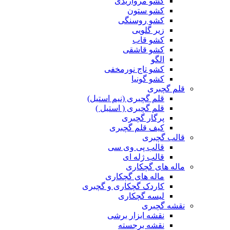
کشو مرواریدی
کشو ستون
کشو روسنگی
زیر گلویی
کشو قاب
کشو قاشقی
الگو
کشو تاج نورمخفی
کشو گونیا
قلم گچبری
قلم گچبری (نیم استیل)
قلم گچبری ( استیل )
پرگار گچبری
کیف قلم گچبری
قالب گچبری
قالب پی وی سی
قالب ژله ای
ماله های گچکاری
ماله های گچکاری
کاردک گچکاری و گچبری
لیسه گچکاری
نقشه گچبری
نقشه ابزار برشی
نقشه برجسته