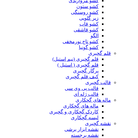
کشو مرواریدی
کشو ستون
کشو روسنگی
زیر گلویی
کشو قاب
کشو قاشقی
الگو
کشو تاج نورمخفی
کشو گونیا
قلم گچبری
قلم گچبری (نیم استیل)
قلم گچبری ( استیل )
پرگار گچبری
کیف قلم گچبری
قالب گچبری
قالب پی وی سی
قالب ژله ای
ماله های گچکاری
ماله های گچکاری
کاردک گچکاری و گچبری
لیسه گچکاری
نقشه گچبری
نقشه ابزار برشی
نقشه برجسته