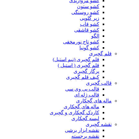
کشو مرواریدی
کشو ستون
کشو روسنگی
زیر گلویی
کشو قاب
کشو قاشقی
الگو
کشو تاج نورمخفی
کشو گونیا
قلم گچبری
قلم گچبری (نیم استیل)
قلم گچبری ( استیل )
پرگار گچبری
کیف قلم گچبری
قالب گچبری
قالب پی وی سی
قالب ژله ای
ماله های گچکاری
ماله های گچکاری
کاردک گچکاری و گچبری
لیسه گچکاری
نقشه گچبری
نقشه ابزار برشی
نقشه برجسته