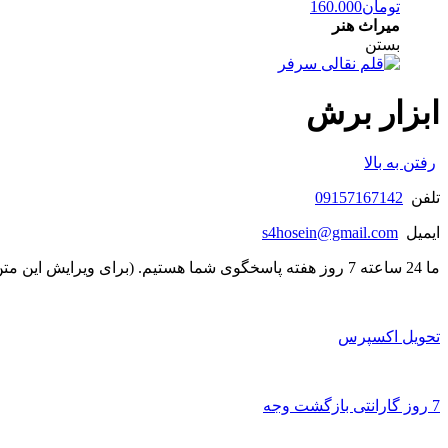
تومان
160.000
میراث هنر
بستن
ابزار برش
رفتن به بالا
تلفن
09157167142
ایمیل
s4hosein@gmail.com
ما 24 ساعته 7 روز هفته پاسخگوی شما هستیم. (برای ویرایش این متن به پیکربندی پوسته > تب برچسب‌ها مراجعه نمایید.)
تحویل اکسپرس
7 روز گارانتی بازگشت وجه