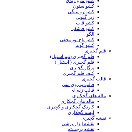
کشو مرواریدی
کشو ستون
کشو روسنگی
زیر گلویی
کشو قاب
کشو قاشقی
الگو
کشو تاج نورمخفی
کشو گونیا
قلم گچبری
قلم گچبری (نیم استیل)
قلم گچبری ( استیل )
پرگار گچبری
کیف قلم گچبری
قالب گچبری
قالب پی وی سی
قالب ژله ای
ماله های گچکاری
ماله های گچکاری
کاردک گچکاری و گچبری
لیسه گچکاری
نقشه گچبری
نقشه ابزار برشی
نقشه برجسته