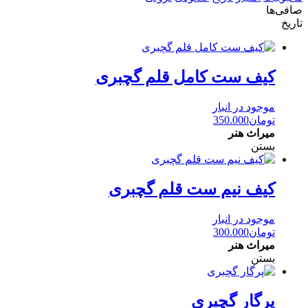
صافی‌ها
تاریخ
کیف ست کامل قلم گچبری
موجود در انبار
تومان
350.000
میراث هنر
بستن
کیف نیم ست قلم گچبری
موجود در انبار
تومان
300.000
میراث هنر
بستن
پرگار گچبری