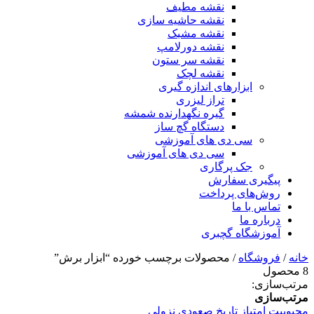
نقشه مطیف
نقشه حاشیه سازی
نقشه مشبک
نقشه دورلامپ
نقشه سر ستون
نقشه لچک
ابزارهای اندازه گیری
تراز لیزری
گیره نگهدارنده شمشه
دستگاه گچ ساز
سی دی های آموزشی
سی دی های آموزشی
جک پرگاری
پیگیری سفارش
روش‌های پرداخت
تماس با ما
درباره ما
آموزشگاه گچبری
خانه
/
فروشگاه
/ محصولات برچسب خورده “ابزار برش”
8 محصول
مرتب‌سازی:
مرتب‌سازی
محبوبیت
امتیاز
تاریخ
صعودی
نزولی