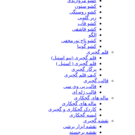
کشو مرواریدی
کشو ستون
کشو روسنگی
زیر گلویی
کشو قاب
کشو قاشقی
الگو
کشو تاج نورمخفی
کشو گونیا
قلم گچبری
قلم گچبری (نیم استیل)
قلم گچبری ( استیل )
پرگار گچبری
کیف قلم گچبری
قالب گچبری
قالب پی وی سی
قالب ژله ای
ماله های گچکاری
ماله های گچکاری
کاردک گچکاری و گچبری
لیسه گچکاری
نقشه گچبری
نقشه ابزار برشی
نقشه برجسته