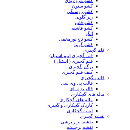
کشو مرواریدی
کشو ستون
کشو روسنگی
زیر گلویی
کشو قاب
کشو قاشقی
الگو
کشو تاج نورمخفی
کشو گونیا
قلم گچبری
قلم گچبری (نیم استیل)
قلم گچبری ( استیل )
پرگار گچبری
کیف قلم گچبری
قالب گچبری
قالب پی وی سی
قالب ژله ای
ماله های گچکاری
ماله های گچکاری
کاردک گچکاری و گچبری
لیسه گچکاری
نقشه گچبری
نقشه ابزار برشی
نقشه برجسته