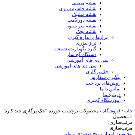
نقشه مطیف
نقشه حاشیه سازی
نقشه مشبک
نقشه دورلامپ
نقشه سر ستون
نقشه لچک
ابزارهای اندازه گیری
تراز لیزری
گیره نگهدارنده شمشه
دستگاه گچ ساز
سی دی های آموزشی
سی دی های آموزشی
جک پرگاری
پیگیری سفارش
روش‌های پرداخت
تماس با ما
درباره ما
آموزشگاه گچبری
خانه
/
فروشگاه
/ محصولات برچسب خورده “جک پرگاری چند کاره”
2 محصول
مرتب‌سازی:
مرتب‌سازی
محبوبیت
امتیاز
تاریخ
صعودی
نزولی