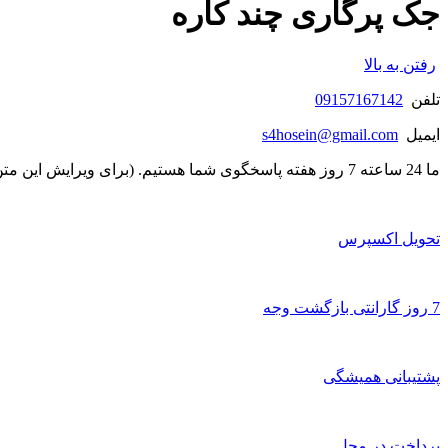
جک پرگاری چند کاره
رفتن به بالا
تلفن
09157167142
ایمیل
s4hosein@gmail.com
ما 24 ساعته 7 روز هفته پاسخگوی شما هستیم. (برای ویرایش این متن به پیکربندی پوسته > تب برچسب‌ها مراجعه نمایید.)
تحویل اکسپرس
7 روز گارانتی بازگشت وجه
پشتیبانی همیشگی
پرداخت در محل