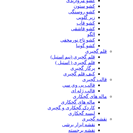
کشو مرواریدی
کشو ستون
کشو روسنگی
زیر گلویی
کشو قاب
کشو قاشقی
الگو
کشو تاج نورمخفی
کشو گونیا
قلم گچبری
قلم گچبری (نیم استیل)
قلم گچبری ( استیل )
پرگار گچبری
کیف قلم گچبری
قالب گچبری
قالب پی وی سی
قالب ژله ای
ماله های گچکاری
ماله های گچکاری
کاردک گچکاری و گچبری
لیسه گچکاری
نقشه گچبری
نقشه ابزار برشی
نقشه برجسته