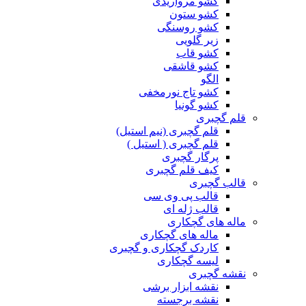
کشو مرواریدی
کشو ستون
کشو روسنگی
زیر گلویی
کشو قاب
کشو قاشقی
الگو
کشو تاج نورمخفی
کشو گونیا
قلم گچبری
قلم گچبری (نیم استیل)
قلم گچبری ( استیل )
پرگار گچبری
کیف قلم گچبری
قالب گچبری
قالب پی وی سی
قالب ژله ای
ماله های گچکاری
ماله های گچکاری
کاردک گچکاری و گچبری
لیسه گچکاری
نقشه گچبری
نقشه ابزار برشی
نقشه برجسته