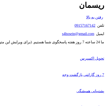
ریسمان
رفتن به بالا
تلفن
09157167142
ایمیل
s4hosein@gmail.com
ما 24 ساعته 7 روز هفته پاسخگوی شما هستیم. (برای ویرایش این متن به پیکربندی پوسته > تب برچسب‌ها مراجعه نمایید.)
تحویل اکسپرس
7 روز گارانتی بازگشت وجه
پشتیبانی همیشگی