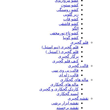
کشو مرواریدی
کشو ستون
کشو روسنگی
زیر گلویی
کشو قاب
کشو قاشقی
الگو
کشو تاج نورمخفی
کشو گونیا
قلم گچبری
قلم گچبری (نیم استیل)
قلم گچبری ( استیل )
پرگار گچبری
کیف قلم گچبری
قالب گچبری
قالب پی وی سی
قالب ژله ای
ماله های گچکاری
ماله های گچکاری
کاردک گچکاری و گچبری
لیسه گچکاری
نقشه گچبری
نقشه ابزار برشی
نقشه برجسته