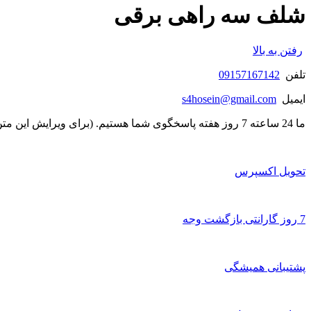
شلف سه راهی برقی
رفتن به بالا
تلفن
09157167142
ایمیل
s4hosein@gmail.com
ما 24 ساعته 7 روز هفته پاسخگوی شما هستیم. (برای ویرایش این متن به پیکربندی پوسته > تب برچسب‌ها مراجعه نمایید.)
تحویل اکسپرس
7 روز گارانتی بازگشت وجه
پشتیبانی همیشگی