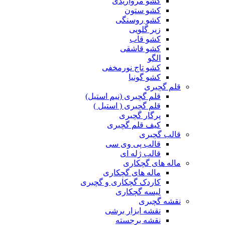
کشو مرواریدی
کشو ستون
کشو روسنگی
زیر گلویی
کشو قاب
کشو قاشقی
الگو
کشو تاج نورمخفی
کشو گونیا
قلم گچبری
قلم گچبری (نیم استیل)
قلم گچبری ( استیل )
پرگار گچبری
کیف قلم گچبری
قالب گچبری
قالب پی وی سی
قالب ژله ای
ماله های گچکاری
ماله های گچکاری
کاردک گچکاری و گچبری
لیسه گچکاری
نقشه گچبری
نقشه ابزار برشی
نقشه برجسته