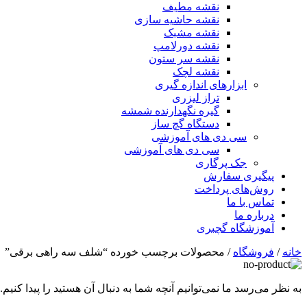
نقشه مطیف
نقشه حاشیه سازی
نقشه مشبک
نقشه دورلامپ
نقشه سر ستون
نقشه لچک
ابزارهای اندازه گیری
تراز لیزری
گیره نگهدارنده شمشه
دستگاه گچ ساز
سی دی های آموزشی
سی دی های آموزشی
جک پرگاری
پیگیری سفارش
روش‌های پرداخت
تماس با ما
درباره ما
آموزشگاه گچبری
خانه
/
فروشگاه
/ محصولات برچسب خورده “شلف سه راهی برقی”
به نظر می‌رسد ما نمی‌توانیم آنچه شما به دنبال آن هستید را پیدا کنیم