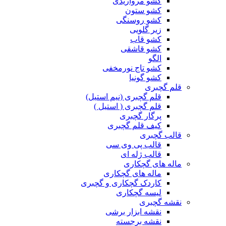
کشو مرواریدی
کشو ستون
کشو روسنگی
زیر گلویی
کشو قاب
کشو قاشقی
الگو
کشو تاج نورمخفی
کشو گونیا
قلم گچبری
قلم گچبری (نیم استیل)
قلم گچبری ( استیل )
پرگار گچبری
کیف قلم گچبری
قالب گچبری
قالب پی وی سی
قالب ژله ای
ماله های گچکاری
ماله های گچکاری
کاردک گچکاری و گچبری
لیسه گچکاری
نقشه گچبری
نقشه ابزار برشی
نقشه برجسته