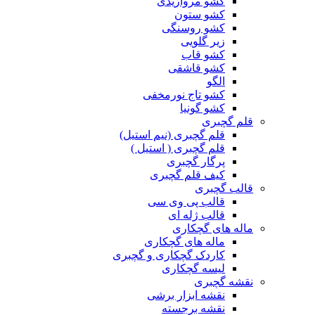
کشو مرواریدی
کشو ستون
کشو روسنگی
زیر گلویی
کشو قاب
کشو قاشقی
الگو
کشو تاج نورمخفی
کشو گونیا
قلم گچبری
قلم گچبری (نیم استیل)
قلم گچبری ( استیل )
پرگار گچبری
کیف قلم گچبری
قالب گچبری
قالب پی وی سی
قالب ژله ای
ماله های گچکاری
ماله های گچکاری
کاردک گچکاری و گچبری
لیسه گچکاری
نقشه گچبری
نقشه ابزار برشی
نقشه برجسته