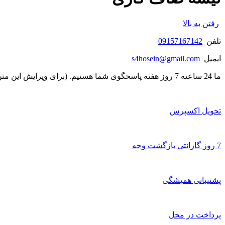
رفتن به بالا
تلفن
09157167142
ایمیل
s4hosein@gmail.com
ما 24 ساعته 7 روز هفته پاسخگوی شما هستیم. (برای ویرایش این متن به پیکربندی پوسته > تب برچسب‌ها مراجعه نمایید.)
تحویل اکسپرس
7 روز گارانتی بازگشت وجه
پشتیبانی همیشگی
پرداخت در محل