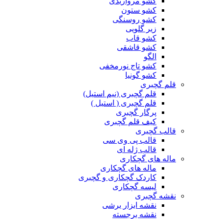
کشو مرواریدی
کشو ستون
کشو روسنگی
زیر گلویی
کشو قاب
کشو قاشقی
الگو
کشو تاج نورمخفی
کشو گونیا
قلم گچبری
قلم گچبری (نیم استیل)
قلم گچبری ( استیل )
پرگار گچبری
کیف قلم گچبری
قالب گچبری
قالب پی وی سی
قالب ژله ای
ماله های گچکاری
ماله های گچکاری
کاردک گچکاری و گچبری
لیسه گچکاری
نقشه گچبری
نقشه ابزار برشی
نقشه برجسته