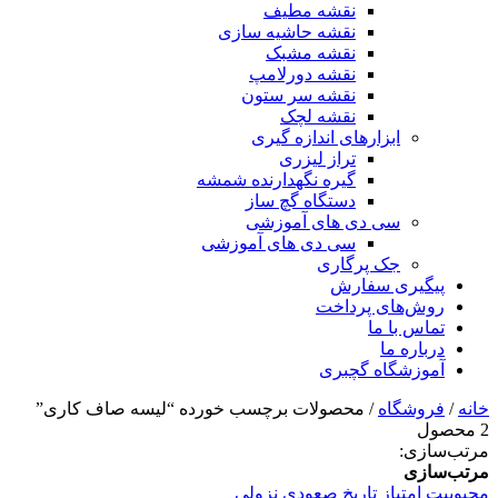
نقشه مطیف
نقشه حاشیه سازی
نقشه مشبک
نقشه دورلامپ
نقشه سر ستون
نقشه لچک
ابزارهای اندازه گیری
تراز لیزری
گیره نگهدارنده شمشه
دستگاه گچ ساز
سی دی های آموزشی
سی دی های آموزشی
جک پرگاری
پیگیری سفارش
روش‌های پرداخت
تماس با ما
درباره ما
آموزشگاه گچبری
خانه
/
فروشگاه
/ محصولات برچسب خورده “لیسه صاف کاری”
2 محصول
مرتب‌سازی:
مرتب‌سازی
محبوبیت
امتیاز
تاریخ
صعودی
نزولی