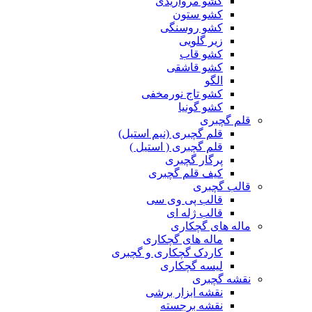
کشو مرواریدی
کشو ستون
کشو روسنگی
زیر گلویی
کشو قاب
کشو قاشقی
الگو
کشو تاج نورمخفی
کشو گونیا
قلم گچبری
قلم گچبری (نیم استیل)
قلم گچبری ( استیل )
پرگار گچبری
کیف قلم گچبری
قالب گچبری
قالب پی وی سی
قالب ژله ای
ماله های گچکاری
ماله های گچکاری
کاردک گچکاری و گچبری
لیسه گچکاری
نقشه گچبری
نقشه ابزار برشی
نقشه برجسته