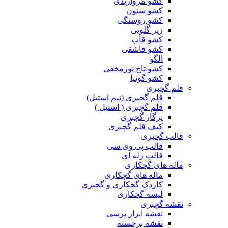
کشو مرواریدی
کشو ستون
کشو روسنگی
زیر گلویی
کشو قاب
کشو قاشقی
الگو
کشو تاج نورمخفی
کشو گونیا
قلم گچبری
قلم گچبری (نیم استیل)
قلم گچبری ( استیل )
پرگار گچبری
کیف قلم گچبری
قالب گچبری
قالب پی وی سی
قالب ژله ای
ماله های گچکاری
ماله های گچکاری
کاردک گچکاری و گچبری
لیسه گچکاری
نقشه گچبری
نقشه ابزار برشی
نقشه برجسته