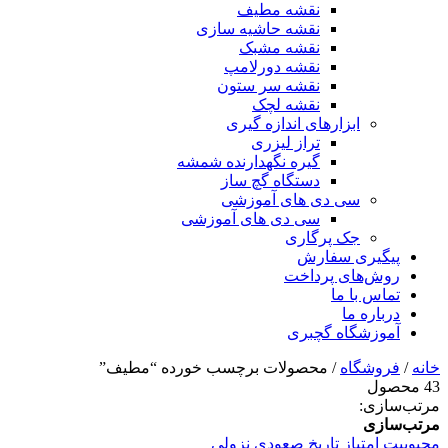
نقشه مطیف
نقشه حاشیه سازی
نقشه مشبک
نقشه دورلامپ
نقشه سر ستون
نقشه لچک
ابزارهای اندازه گیری
تراز لیزری
گیره نگهدارنده شمشه
دستگاه گچ ساز
سی دی های آموزشی
سی دی های آموزشی
جک پرگاری
پیگیری سفارش
روش‌های پرداخت
تماس با ما
درباره ما
آموزشگاه گچبری
خانه
/
فروشگاه
/ محصولات برچسب خورده “مطیف”
43 محصول
مرتب‌سازی:
مرتب‌سازی
محبوبیت
امتیاز
تاریخ
صعودی
نزولی