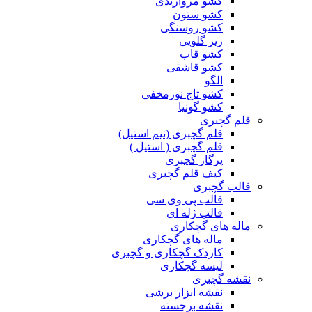
کشو مرواریدی
کشو ستون
کشو روسنگی
زیر گلویی
کشو قاب
کشو قاشقی
الگو
کشو تاج نورمخفی
کشو گونیا
قلم گچبری
قلم گچبری (نیم استیل)
قلم گچبری ( استیل )
پرگار گچبری
کیف قلم گچبری
قالب گچبری
قالب پی وی سی
قالب ژله ای
ماله های گچکاری
ماله های گچکاری
کاردک گچکاری و گچبری
لیسه گچکاری
نقشه گچبری
نقشه ابزار برشی
نقشه برجسته