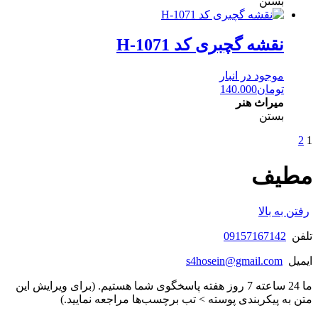
بستن
نقشه گچبری کد H-1071
موجود در انبار
تومان
140.000
میراث هنر
بستن
2
1
مطیف
رفتن به بالا
تلفن
09157167142
ایمیل
s4hosein@gmail.com
ما 24 ساعته 7 روز هفته پاسخگوی شما هستیم. (برای ویرایش این
متن به پیکربندی پوسته > تب برچسب‌ها مراجعه نمایید.)