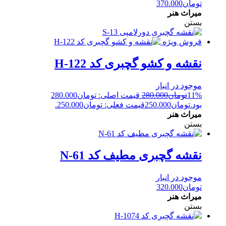
تومان
370.000
میراث هنر
بستن
فروش ویژه
نقشه و کشو گچبری کد H-122
موجود در انبار
11%
تومان
280.000
قیمت اصلی: تومان280.000
بود.
تومان
250.000
قیمت فعلی: تومان250.000.
میراث هنر
بستن
نقشه گچبری مطیف کد N-61
موجود در انبار
تومان
320.000
میراث هنر
بستن