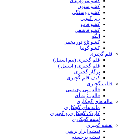
کشو مرواریدی
کشو ستون
کشو روسنگی
زیر گلویی
کشو قاب
کشو قاشقی
الگو
کشو تاج نورمخفی
کشو گونیا
قلم گچبری
قلم گچبری (نیم استیل)
قلم گچبری ( استیل )
پرگار گچبری
کیف قلم گچبری
قالب گچبری
قالب پی وی سی
قالب ژله ای
ماله های گچکاری
ماله های گچکاری
کاردک گچکاری و گچبری
لیسه گچکاری
نقشه گچبری
نقشه ابزار برشی
نقشه برجسته