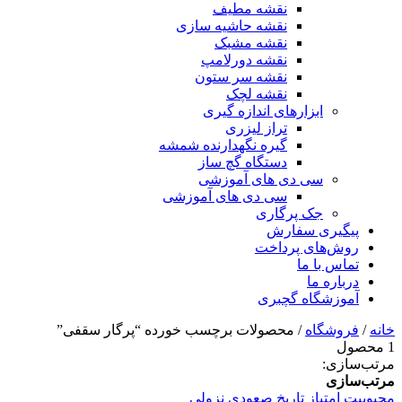
نقشه مطیف
نقشه حاشیه سازی
نقشه مشبک
نقشه دورلامپ
نقشه سر ستون
نقشه لچک
ابزارهای اندازه گیری
تراز لیزری
گیره نگهدارنده شمشه
دستگاه گچ ساز
سی دی های آموزشی
سی دی های آموزشی
جک پرگاری
پیگیری سفارش
روش‌های پرداخت
تماس با ما
درباره ما
آموزشگاه گچبری
خانه
/
فروشگاه
/ محصولات برچسب خورده “پرگار سقفی”
1 محصول
مرتب‌سازی:
مرتب‌سازی
محبوبیت
امتیاز
تاریخ
صعودی
نزولی