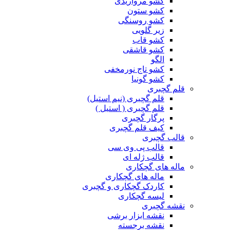
کشو مرواریدی
کشو ستون
کشو روسنگی
زیر گلویی
کشو قاب
کشو قاشقی
الگو
کشو تاج نورمخفی
کشو گونیا
قلم گچبری
قلم گچبری (نیم استیل)
قلم گچبری ( استیل )
پرگار گچبری
کیف قلم گچبری
قالب گچبری
قالب پی وی سی
قالب ژله ای
ماله های گچکاری
ماله های گچکاری
کاردک گچکاری و گچبری
لیسه گچکاری
نقشه گچبری
نقشه ابزار برشی
نقشه برجسته