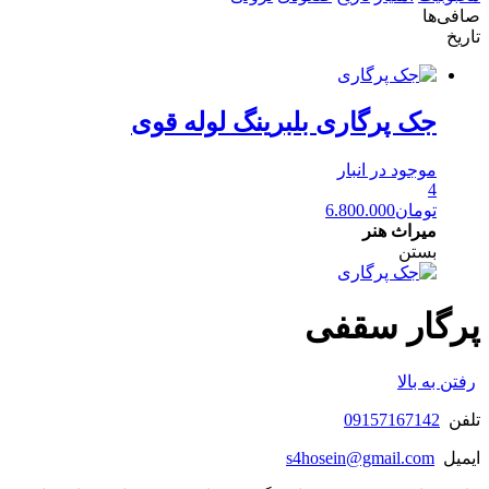
صافی‌ها
تاریخ
جک پرگاری بلبرینگ لوله قوی
موجود در انبار
4
تومان
6.800.000
میراث هنر
بستن
پرگار سقفی
رفتن به بالا
تلفن
09157167142
ایمیل
s4hosein@gmail.com