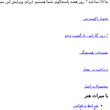
ما 24 ساعته 7 روز هفته پاسخگوی شما هستیم. (برای ویرایش این متن به پیکربندی پوسته > تب برچسب‌ها مراجعه نمایید.)
تحویل اکسپرس
7 روز گارانتی بازگشت وجه
پشتیبانی همیشگی
پرداخت در محل
محصولات اصل
با میراث هنر
شرایط و قوانین