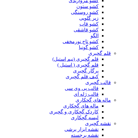
کشو مرواریدی
کشو ستون
کشو روسنگی
زیر گلویی
کشو قاب
کشو قاشقی
الگو
کشو تاج نورمخفی
کشو گونیا
قلم گچبری
قلم گچبری (نیم استیل)
قلم گچبری ( استیل )
پرگار گچبری
کیف قلم گچبری
قالب گچبری
قالب پی وی سی
قالب ژله ای
ماله های گچکاری
ماله های گچکاری
کاردک گچکاری و گچبری
لیسه گچکاری
نقشه گچبری
نقشه ابزار برشی
نقشه برجسته