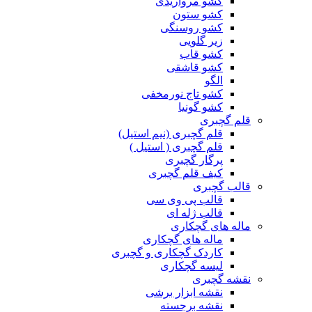
کشو مرواریدی
کشو ستون
کشو روسنگی
زیر گلویی
کشو قاب
کشو قاشقی
الگو
کشو تاج نورمخفی
کشو گونیا
قلم گچبری
قلم گچبری (نیم استیل)
قلم گچبری ( استیل )
پرگار گچبری
کیف قلم گچبری
قالب گچبری
قالب پی وی سی
قالب ژله ای
ماله های گچکاری
ماله های گچکاری
کاردک گچکاری و گچبری
لیسه گچکاری
نقشه گچبری
نقشه ابزار برشی
نقشه برجسته