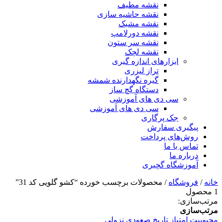
نقشه مطیف
نقشه حاشیه سازی
نقشه مشبک
نقشه دورلامپ
نقشه سر ستون
نقشه لچک
ابزارهای اندازه گیری
تراز لیزری
گیره نگهدارنده شمشه
دستگاه گچ ساز
سی دی های آموزشی
سی دی های آموزشی
جک پرگاری
پیگیری سفارش
روش‌های پرداخت
تماس با ما
درباره ما
آموزشگاه گچبری
خانه
/
فروشگاه
/ محصولات برچسب خورده “کشو گلویی کد 31”
1 محصول
مرتب‌سازی:
مرتب‌سازی
محبوبیت
امتیاز
تاریخ
صعودی
نزولی