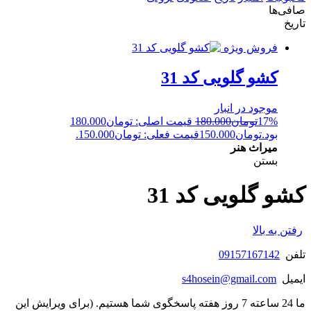
صافی‌ها
تاریخ
فروش ویژه
کشو گلویی کد 31
موجود در انبار
17%
تومان
180.000
قیمت اصلی: تومان180.000
بود.
تومان
150.000
قیمت فعلی: تومان150.000.
میراث هنر
بستن
کشو گلویی کد 31
رفتن به بالا
تلفن
09157167142
ایمیل
s4hosein@gmail.com
ما 24 ساعته 7 روز هفته پاسخگوی شما هستیم. (برای ویرایش این