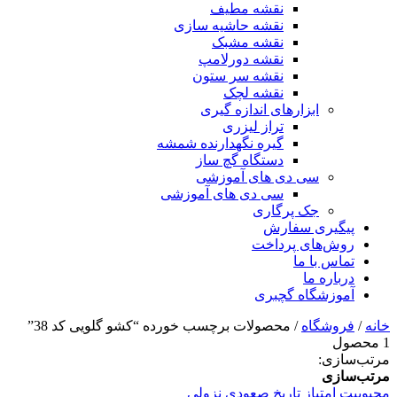
نقشه مطیف
نقشه حاشیه سازی
نقشه مشبک
نقشه دورلامپ
نقشه سر ستون
نقشه لچک
ابزارهای اندازه گیری
تراز لیزری
گیره نگهدارنده شمشه
دستگاه گچ ساز
سی دی های آموزشی
سی دی های آموزشی
جک پرگاری
پیگیری سفارش
روش‌های پرداخت
تماس با ما
درباره ما
آموزشگاه گچبری
خانه
/
فروشگاه
/ محصولات برچسب خورده “کشو گلویی کد 38”
1 محصول
مرتب‌سازی:
مرتب‌سازی
محبوبیت
امتیاز
تاریخ
صعودی
نزولی