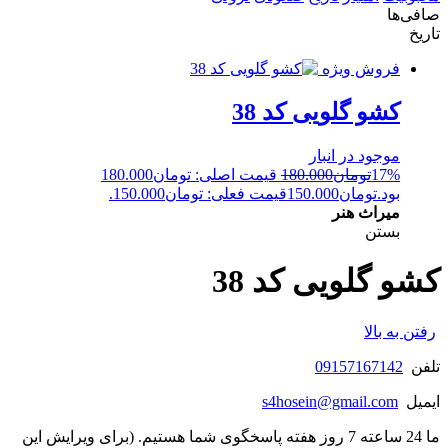
صافی‌ها
تاریخ
فروش ویژه
کشو گلویی کد 38
موجود در انبار
17%
تومان
180.000
قیمت اصلی: تومان180.000
بود.
تومان
150.000
قیمت فعلی: تومان150.000.
میراث هنر
بستن
کشو گلویی کد 38
رفتن به بالا
تلفن
09157167142
ایمیل
s4hosein@gmail.com
ما 24 ساعته 7 روز هفته پاسخگوی شما هستیم. (برای ویرایش این