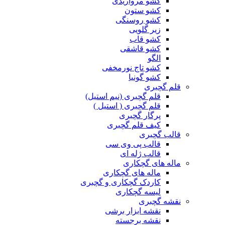
کشو مرواریدی
کشو ستون
کشو روسنگی
زیر گلویی
کشو قاب
کشو قاشقی
الگو
کشو تاج نورمخفی
کشو گونیا
قلم گچبری
قلم گچبری (نیم استیل)
قلم گچبری ( استیل )
پرگار گچبری
کیف قلم گچبری
قالب گچبری
قالب پی وی سی
قالب ژله ای
ماله های گچکاری
ماله های گچکاری
کاردک گچکاری و گچبری
لیسه گچکاری
نقشه گچبری
نقشه ابزار برشی
نقشه برجسته