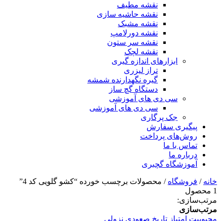
نقشه مطیف
نقشه حاشیه سازی
نقشه مشبک
نقشه دورلامپ
نقشه سر ستون
نقشه لچک
ابزارهای اندازه گیری
تراز لیزری
گیره نگهدارنده شمشه
دستگاه گچ ساز
سی دی های آموزشی
سی دی های آموزشی
جک پرگاری
پیگیری سفارش
روش‌های پرداخت
تماس با ما
درباره ما
آموزشگاه گچبری
خانه
/
فروشگاه
/ محصولات برچسب خورده “کشو گلویی کد 4”
1 محصول
مرتب‌سازی:
مرتب‌سازی
محبوبیت
امتیاز
تاریخ
صعودی
نزولی