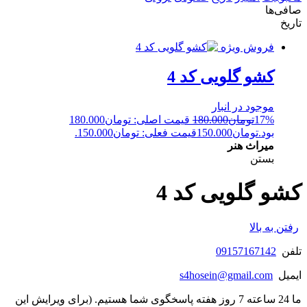
صافی‌ها
تاریخ
فروش ویژه
کشو گلویی کد 4
موجود در انبار
17%
تومان
180.000
قیمت اصلی: تومان180.000
بود.
تومان
150.000
قیمت فعلی: تومان150.000.
میراث هنر
بستن
کشو گلویی کد 4
رفتن به بالا
تلفن
09157167142
ایمیل
s4hosein@gmail.com
ما 24 ساعته 7 روز هفته پاسخگوی شما هستیم. (برای ویرایش این