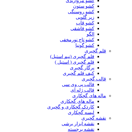
کشو مرواریدی
کشو ستون
کشو روسنگی
زیر گلویی
کشو قاب
کشو قاشقی
الگو
کشو تاج نورمخفی
کشو گونیا
قلم گچبری
قلم گچبری (نیم استیل)
قلم گچبری ( استیل )
پرگار گچبری
کیف قلم گچبری
قالب گچبری
قالب پی وی سی
قالب ژله ای
ماله های گچکاری
ماله های گچکاری
کاردک گچکاری و گچبری
لیسه گچکاری
نقشه گچبری
نقشه ابزار برشی
نقشه برجسته