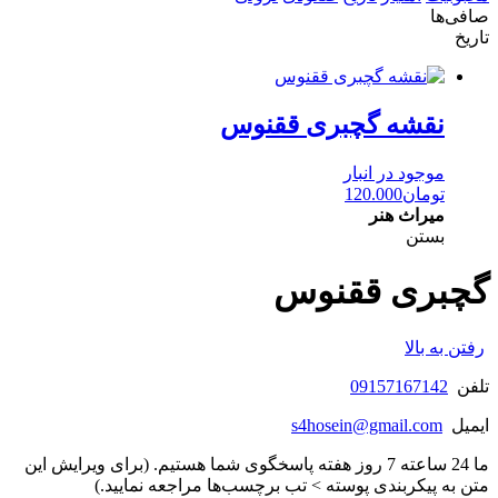
صافی‌ها
تاریخ
نقشه گچبری ققنوس
موجود در انبار
تومان
120.000
میراث هنر
بستن
گچبری ققنوس
رفتن به بالا
تلفن
09157167142
ایمیل
s4hosein@gmail.com
ما 24 ساعته 7 روز هفته پاسخگوی شما هستیم. (برای ویرایش این
متن به پیکربندی پوسته > تب برچسب‌ها مراجعه نمایید.)