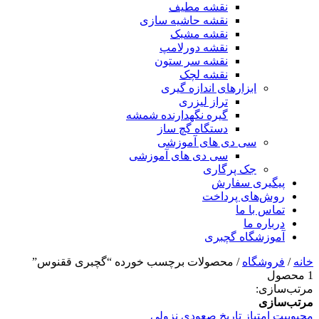
نقشه مطیف
نقشه حاشیه سازی
نقشه مشبک
نقشه دورلامپ
نقشه سر ستون
نقشه لچک
ابزارهای اندازه گیری
تراز لیزری
گیره نگهدارنده شمشه
دستگاه گچ ساز
سی دی های آموزشی
سی دی های آموزشی
جک پرگاری
پیگیری سفارش
روش‌های پرداخت
تماس با ما
درباره ما
آموزشگاه گچبری
خانه
/
فروشگاه
/ محصولات برچسب خورده “گچبری ققنوس”
1 محصول
مرتب‌سازی:
مرتب‌سازی
محبوبیت
امتیاز
تاریخ
صعودی
نزولی