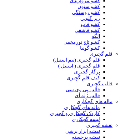
کشو مرواریدی
کشو ستون
کشو روسنگی
زیر گلویی
کشو قاب
کشو قاشقی
الگو
کشو تاج نورمخفی
کشو گونیا
قلم گچبری
قلم گچبری (نیم استیل)
قلم گچبری ( استیل )
پرگار گچبری
کیف قلم گچبری
قالب گچبری
قالب پی وی سی
قالب ژله ای
ماله های گچکاری
ماله های گچکاری
کاردک گچکاری و گچبری
لیسه گچکاری
نقشه گچبری
نقشه ابزار برشی
نقشه برجسته