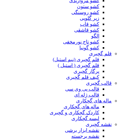
کشو مرواریدی
کشو ستون
کشو روسنگی
زیر گلویی
کشو قاب
کشو قاشقی
الگو
کشو تاج نورمخفی
کشو گونیا
قلم گچبری
قلم گچبری (نیم استیل)
قلم گچبری ( استیل )
پرگار گچبری
کیف قلم گچبری
قالب گچبری
قالب پی وی سی
قالب ژله ای
ماله های گچکاری
ماله های گچکاری
کاردک گچکاری و گچبری
لیسه گچکاری
نقشه گچبری
نقشه ابزار برشی
نقشه برجسته